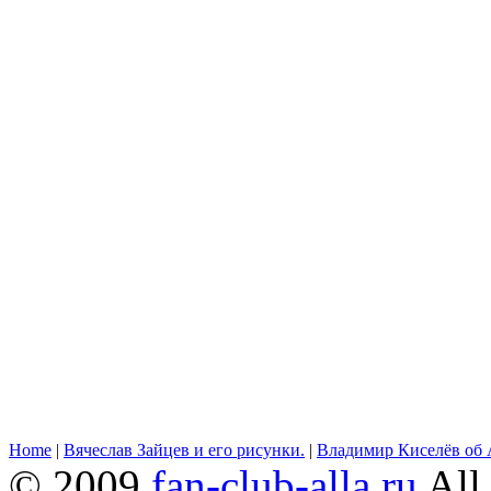
Home
|
Вячеслав Зайцев и его рисунки.
|
Владимир Киселёв об 
© 2009
fan-club-alla.ru
All 