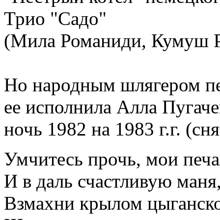
Трио "Садо"
(Мила Романиди, Кумуш Р
Но народным шлягером пес
ее исполнила Алла Пугаче
ночь 1982 на 1983 г.г. (сн
Умчитесь прочь, мои печа
И в даль счастливую маня
Взмахни крылом цыганск