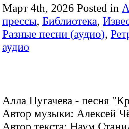
Март 4th, 2026
Posted in
А
прессы
,
Библиотека
,
Изве
Разные песни (аудио)
,
Рет
аудио
Алла Пугачева - песня "К
Автор музыки: Алексей Ч
Автор текста: Наум Стани