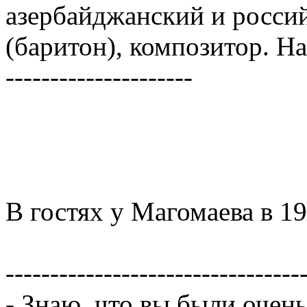
азербайджанский и росси
(баритон), композитор. Н
---------------------
В гостях у Магомаева в 1
---------------------------------
- Знаю, что вы были оче