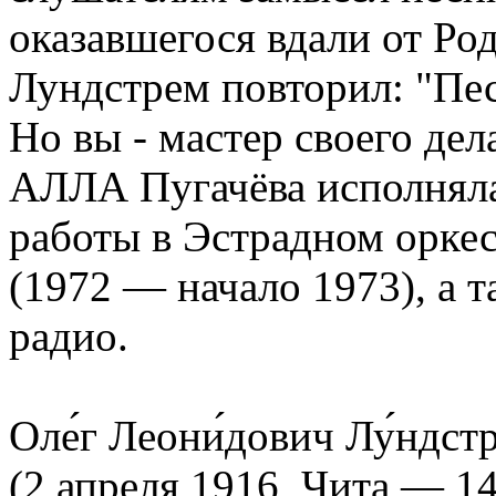
оказавшегося вдали от Ро
Лундстрем повторил: "Пес
Но вы - мастер своего дел
АЛЛА Пугачёва исполняла
работы в Эстрадном оркес
(1972 — начало 1973), а т
радио.
Оле́г Леони́дович Лу́ндст
(2 апреля 1916, Чита — 1