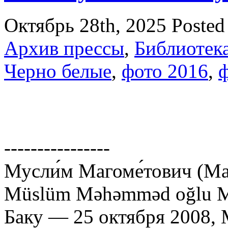
Октябрь 28th, 2025
Posted
Архив прессы
,
Библиотек
Черно белые
,
фото 2016
,
ф
----------------
Мусли́м Магоме́тович (Ма
Müslüm Məhəmməd oğlu Ma
Баку — 25 октября 2008, 