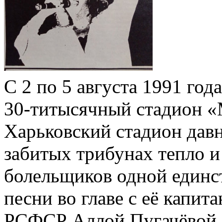
С 2 по 5 августа 1991 год
30-титысячный стадион «
Харьковский стадион дав
забитых трибунах тепло и
болельщиков одной единс
песни во главе с её капит
РСФСР Аллой Пугачёвой.