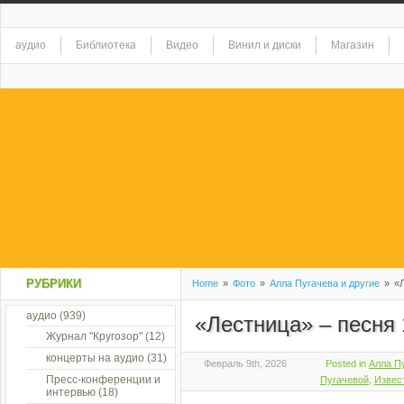
аудио
Библиотека
Видео
Винил и диски
Магазин
РУБРИКИ
Home
»
Фото
»
Алла Пугачева и другие
»
«Л
аудио
(939)
«Лестница» – песня
Журнал "Кругозор"
(12)
концерты на аудио
(31)
Февраль 9th, 2026
Posted in
Алла Пу
Пресс-конференции и
Пугачевой
,
Извес
интервью
(18)