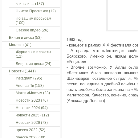
клипы и …
(187)
Никита Пресняков
(12)
По вашим просьбам
(100)
Свежее видео
(26)
Винил и диски
(53)
1983 год:
Магазин
(41)
- концерт в рамках XIX фестиваля сов
- А правда, что «Лестница» воо
Журналы и плакаты
Боярского. Именно он, якобы до
(12)
«Рецитал»…
Лицензия диски
(24)
- Вполне возможно. У Аллы было
Новости
(1441)
«Лестница» была написана намног
Instagram
(295)
Шахназаров, остальное сыграл я. М
песни, вошедшие в двойной альбом «
Анонсы Тв
(153)
часть альбома была записана на «Ме
МаксимМаксим
(23)
магнитофон. Качество, конечно, сра
Новости 2023
(76)
(Александр Левшин)
Новости 2024
(94)
новости 2025
(112)
Новости 2026
(73)
пресса 2022
(52)
пресса 2023
(30)