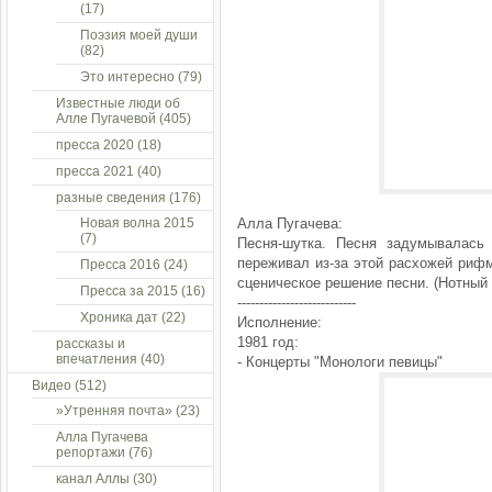
(17)
Поэзия моей души
(82)
Это интересно
(79)
Известные люди об
Алле Пугачевой
(405)
пресса 2020
(18)
пресса 2021
(40)
разные сведения
(176)
Новая волна 2015
Алла Пугачева:
(7)
Песня-шутка. Песня задумывалась 
переживал из-за этой расхожей рифм
Пресса 2016
(24)
сценическое решение песни. (Нотный 
Пресса за 2015
(16)
---------------------------
Хроника дат
(22)
Исполнение:
1981 год:
рассказы и
впечатления
(40)
- Концерты "Монологи певицы"
Видео
(512)
»Утренняя почта»
(23)
Алла Пугачева
репортажи
(76)
канал Аллы
(30)