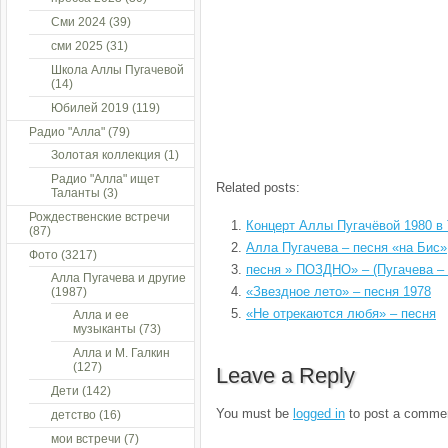
Сми 2024
(39)
сми 2025
(31)
Школа Аллы Пугачевой
(14)
Юбилей 2019
(119)
Радио "Алла"
(79)
Золотая коллекция
(1)
Радио "Алла" ищет
Related posts:
Таланты
(3)
Рождественские встречи
Концерт Аллы Пугачёвой 1980 в
(87)
Алла Пугачева – песня «на Бис»
Фото
(3217)
песня » ПОЗДНО» – (Пугачева – 
Алла Пугачева и другие
«Звездное лето» – песня 1978
(1987)
«Не отрекаются любя» – песня
Алла и ее
музыканты
(73)
Алла и М. Галкин
(127)
Leave a Reply
Дети
(142)
You must be
logged in
to post a comme
детство
(16)
мои встречи
(7)