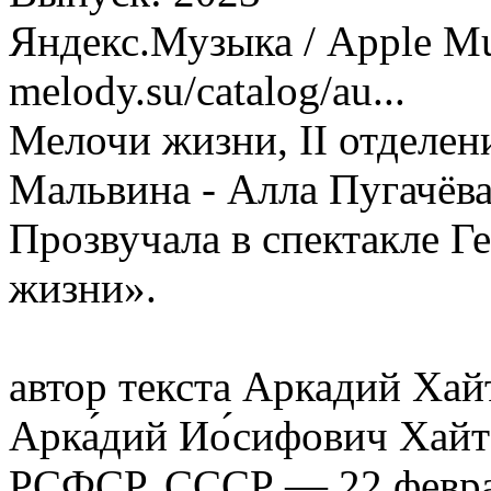
Яндекс.Музыка / Apple Mus
melody.su/catalog/au...
Мелочи жизни, II отделен
Мальвина - Алла Пугачёв
Прозвучала в спектакле Г
жизни».
автор текста Аркадий Хай
Арка́дий Ио́сифович Хайт
РСФСР, СССР — 22 февра