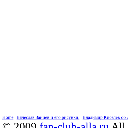
Home
|
Вячеслав Зайцев и его рисунки.
|
Владимир Киселёв об 
© 2009
fan-club-alla.ru
All 