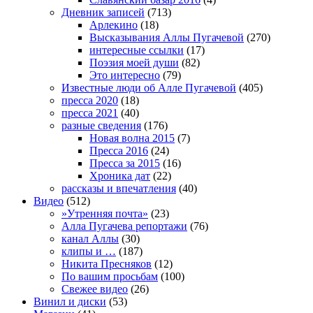
Дневник записей
(713)
Арлекино
(18)
Высказывания Аллы Пугачевой
(270)
интересные ссылки
(17)
Поэзия моей души
(82)
Это интересно
(79)
Известные люди об Алле Пугачевой
(405)
пресса 2020
(18)
пресса 2021
(40)
разные сведения
(176)
Новая волна 2015
(7)
Пресса 2016
(24)
Пресса за 2015
(16)
Хроника дат
(22)
рассказы и впечатления
(40)
Видео
(512)
»Утренняя почта»
(23)
Алла Пугачева репортажи
(76)
канал Аллы
(30)
клипы и …
(187)
Никита Пресняков
(12)
По вашим просьбам
(100)
Свежее видео
(26)
Винил и диски
(53)