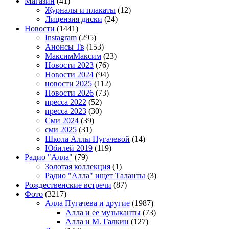
Магазин
(41)
Журналы и плакаты
(12)
Лицензия диски
(24)
Новости
(1441)
Instagram
(295)
Анонсы Тв
(153)
МаксимМаксим
(23)
Новости 2023
(76)
Новости 2024
(94)
новости 2025
(112)
Новости 2026
(73)
пресса 2022
(52)
пресса 2023
(30)
Сми 2024
(39)
сми 2025
(31)
Школа Аллы Пугачевой
(14)
Юбилей 2019
(119)
Радио "Алла"
(79)
Золотая коллекция
(1)
Радио "Алла" ищет Таланты
(3)
Рождественские встречи
(87)
Фото
(3217)
Алла Пугачева и другие
(1987)
Алла и ее музыканты
(73)
Алла и М. Галкин
(127)