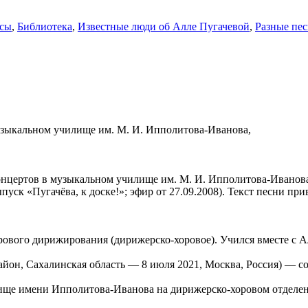
ссы
,
Библиотека
,
Известные люди об Алле Пугачевой
,
Разные пес
музыкальном училище им. М. И. Ипполитова-Иванова,
концертов в музыкальном училище им. М. И. Ипполитова-Иванова
уск «Пугачёва, к доске!»; эфир от 27.09.2008). Текст песни п
ового дирижирования (дирижерско-хоровое). Учился вместе с Ал
айон, Сахалинская область — 8 июля 2021, Москва, Россия) — 
лище имени Ипполитова-Иванова на дирижерско-хоровом отделе