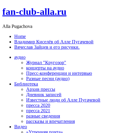
fan-club-alla.ru
Alla Pugachova
Home
Владимир Киселёв об Алле Пугачевой
Вячеслав Зайцев и его рисунки.
аудио
Журнал "Кругозор"
концерты на аудио
Пресс-конференции и интервью
Разные песни (аудио)
Библиотека
Архив прессы
Дневник записей
Известные люди об Алле Пугачевой
пресса 2020
пресса 2021
разные сведения
рассказы и впечатления
Видео
»Утренняя почта»