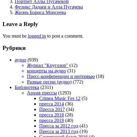
Портрет Аллы Пугачевой
Феликс Дадаев и Алла Пугачева
Жизнь Бориса Моисеева
Leave a Reply
You must be
logged in
to post a comment.
Рубрики
аудио
(939)
Журнал "Кругозор"
(12)
концерты на аудио
(31)
Пресс-конференции и интервью
(18)
Разные песни (аудио)
(772)
Библиотека
(2311)
Архив прессы
(1293)
Crimea Music Fes 12
(5)
пресса 2014
(36)
Пресса 2017
(34)
пресса 2018
(28)
пресса 2019
(40)
Пресса за 2012 год
(41)
Пресса за 2013 год
(19)
Славянский базар 2016
(4)