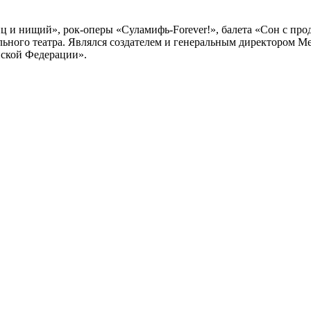
ц и нищий», рок-оперы «Суламифь-Forever!», балета «Сон с пр
ьного театра. Являлся создателем и генеральным директором М
йской Федерации».