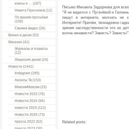
клипы и …
(187)
Письмо Михаила Задорнова для всех 
Никита Пресняков
(12)
"Я не виделся с Пугачёвой и Галкины
По вашим просьбам
пишут в интернете, молчать не х
(100)
Интернете! Причём, безнадежно гадки
зрения наследственности это их дет
Свежее видео
(26)
волна ненависти? Зависть? Зависть!" 
Винил и диски
(53)
Магазин
(41)
Журналы и плакаты
(12)
Лицензия диски
(24)
Новости
(1441)
Instagram
(295)
Анонсы Тв
(153)
МаксимМаксим
(23)
Новости 2023
(76)
Новости 2024
(94)
новости 2025
(112)
Новости 2026
(73)
пресса 2022
(52)
Related posts:
пресса 2023
(30)