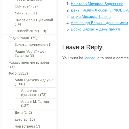
Не стало Михаила Задорнова
Сми 2024
(39)
День Памяти Любови ОРЛОВОЙ
сми 2025
(31)
стихи Михаила Танича
Школа Аллы Пугачевой
Александр Варин – день памяти
(14)
Борис Баркас – день памяти
Юбилей 2019
(119)
Радио "Алла"
(79)
Золотая коллекция
(1)
Leave a Reply
Радио "Алла" ищет
Таланты
(3)
You must be
logged in
to post a comme
Рождественские встречи
(87)
Фото
(3217)
Алла Пугачева и другие
(1987)
Алла и ее
музыканты
(73)
Алла и М. Галкин
(127)
Дети
(142)
детство
(16)
мои встречи
(7)