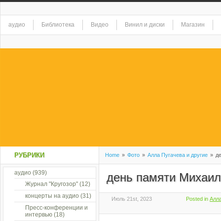
аудио
Библиотека
Видео
Винил и диски
Магазин
РУБРИКИ
Home
»
Фото
»
Алла Пугачева и другие
»
де
аудио
(939)
день памяти Михаил
Журнал "Кругозор"
(12)
концерты на аудио
(31)
Июль 21st, 2023
Posted in
Алла
Пресс-конференции и
интервью
(18)