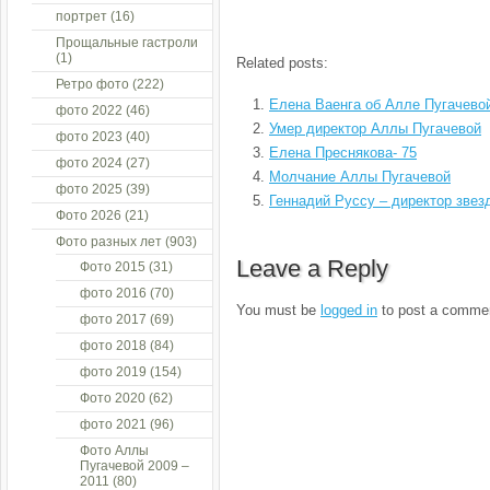
портрет
(16)
Прощальные гастроли
(1)
Related posts:
Ретро фото
(222)
Елена Ваенга об Алле Пугачево
фото 2022
(46)
Умер директор Аллы Пугачевой
фото 2023
(40)
Елена Преснякова- 75
фото 2024
(27)
Молчание Аллы Пугачевой
фото 2025
(39)
Геннадий Руссу – директор звез
Фото 2026
(21)
Фото разных лет
(903)
Leave a Reply
Фото 2015
(31)
фото 2016
(70)
You must be
logged in
to post a comme
фото 2017
(69)
фото 2018
(84)
фото 2019
(154)
Фото 2020
(62)
фото 2021
(96)
Фото Аллы
Пугачевой 2009 –
2011
(80)