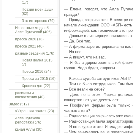
(17)
— Елена, говорят, что Алла Пугаче
Поэзия моей души
(82)
правда?
— Правда, закрывается. В реестре е
Это интересно
(79)
начале ликвидации ООО «АБП» есть 
Известные люди об
информацией, как технически это про
Алле Пугачевой
(405)
— Данные о ликвидации появились в
пресса 2020
(18)
— Да. Всё так.
пресса 2021
(40)
— А фирма зарегистрирована на вас 
— На нее.
разные сведения
(176)
— А пишут, что на вас.
Новая волна 2015
— Я была директором в этой фирме
(7)
нужна. Надо будет, откроем.
Пресса 2016
(24)
— Какова судьба сотрудников АБП?
Пресса за 2015
(16)
— Там не было сотрудников. Там был
Хроника дат
(22)
— Всё везли на себе?
рассказы и
— Дело не в этом. Фирма делалас
впечатления
(40)
концертов нет уже десять лет.
Видео
(512)
— Профилем фирмы была только «
частью этого?
»Утренняя почта»
(23)
— Радиостанция закрылась уже очен
Алла Пугачева
— Радиостанция была зарегистриров
репортажи
(76)
— Я не в курсе этого. Я владею ин
канал Аллы
(30)
— Чем занималось ваше предприятие