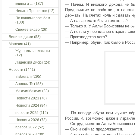
клипы и …
(187)
— Ничем. И никакого дохода не бы
Предприятие не работает, а налоги
Никита Пресняков
(12)
держать. На счетах ноль и сдавать н
По вашим просьбам
— А на зарплате были только вы?
(100)
— Только я. У Аллы Борисовны не бы
Свежее видео
(26)
— А нет ли у нее планов открыть сво
Винил и диски
(53)
— Производство чего?
— Например, обуви. Как было в Росс
Магазин
(41)
Журналы и плакаты
(12)
Лицензия диски
(24)
Новости
(1441)
Instagram
(295)
Анонсы Тв
(153)
МаксимМаксим
(23)
Новости 2023
(76)
Новости 2024
(94)
новости 2025
(112)
— По поводу обуви вам лучше обра
России. И, возможно, даже в Израиле
Новости 2026
(73)
— Сотрудничество Аллы Борисовны и
пресса 2022
(52)
— Оно и сейчас продолжается.
пресса 2023
(30)
— А кто сейчас ведет дела Пугачево