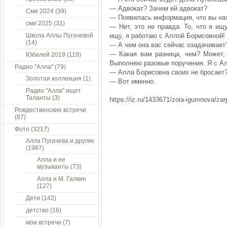
— Адвокат? Зачем ей адвокат?
Сми 2024
(39)
— Появилась информация, что вы нах
сми 2025
(31)
— Нет, это не правда. То, что я ищ
Школа Аллы Пугачевой
ищу, я работаю с Аллой Борисовной! 
(14)
— А чем она вас сейчас озадачивает
— Какая вам разница, чем? Может,
Юбилей 2019
(119)
Выполняю разовые поручения. Я с Ал
Радио "Алла"
(79)
— Алла Борисовна своих не бросает
Золотая коллекция
(1)
— Вот именно.
Радио "Алла" ищет
Таланты
(3)
https://iz.ru/1433671/zoia-igumnova/zar
Рождественские встречи
(87)
Фото
(3217)
Алла Пугачева и другие
(1987)
Алла и ее
музыканты
(73)
Алла и М. Галкин
(127)
Дети
(142)
детство
(16)
мои встречи
(7)