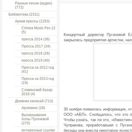
Разные песни (аудио)
(772)
Библиотека
(2311)
Архив прессы
(1293)
Crimea Music Fes 12
(5)
Концертный директор Пугачевой 
пресса 2014
(36)
закрылись предприятия артистки, нал
Пресса 2017
(34)
пресса 2018
(28)
пресса 2019
(40)
Пресса за 2012 год
(41)
Пресса за 2013 год
(19)
Славянский базар
2016
(4)
Дневник записей
(713)
Арлекино
(18)
30 ноября появилась информация, чт
ООО «АБП». Сообщалось, что это по
Высказывания
Аллы Пугачевой
Чтобы узнать, так ли это, «Извести
(270)
Чупракова, проработавшая с Пугач
интересные ссылки
беседы она внесла некоторую яснос