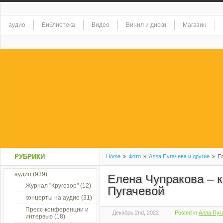
аудио
Библиотека
Видео
Винил и диски
Магазин
РУБРИКИ
Home
»
Фото
»
Алла Пугачева и другие
»
Ел
аудио
(939)
Елена Чупракова – 
Журнал "Кругозор"
(12)
Пугачевой
концерты на аудио
(31)
Пресс-конференции и
Декабрь 2nd, 2022
Posted in
Алла Пуг
интервью
(18)