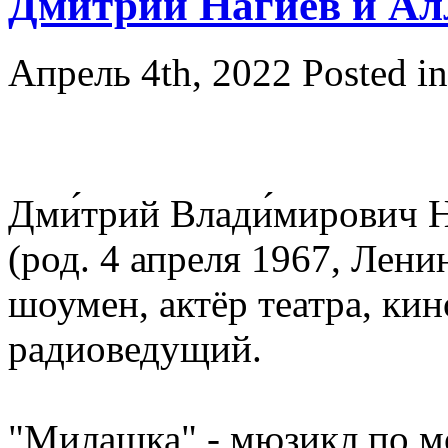
Дми́трий Наги́ев и А
Апрель 4th, 2022
Posted i
Дми́трий Влади́мирович Н
(род. 4 апреля 1967, Лен
шоумен, актёр театра, кин
радиоведущий.
"Милашка" - мюзикл по м