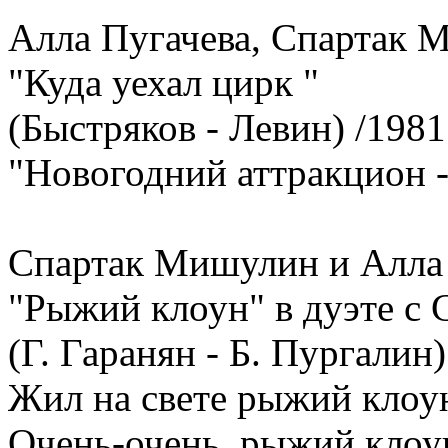
Алла Пугачева, Спартак
"Куда уехал цирк "
(Быстряков - Левин) /198
"Новогодний аттракцион -
Спартак Мишулин и Алла
"Рыжий клоун" в дуэте 
(Г. Гаранян - Б. Пургалин
Жил на свете рыжий клоу
Очень-очень, рыжий клоу