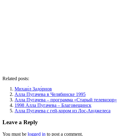
Related posts:
Михаи́л Задо́рнов
Алла Пугачева в Челябинске 1995
Алла Пугачева – программа «Старый телевизор»
1998 Алла Пугачева – Благовещинск
Алла Пугачева с гей-хором из Лос-Анджелеса
Leave a Reply
You must be
logged in
to post a comment.