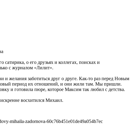
ва
сатирика, о его друзьях и коллегах, поисках и
лько с журналом «Лилит».
и желания заботиться друг о друге. Как-то раз перед Новым
ковый период их отношений, и они жили там. Мы пришли.
вку и готовила пюре, которое Максим так любил с детства.
– искренне восхитился Михаил.
iia-vdovy-mihaila-zadornova-60c76b451e01de49a054b7ec