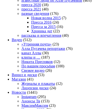
Известные люди об Алле Пугачевой
(405)
пресса 2020
(18)
пресса 2021
(40)
разные сведения
(176)
Новая волна 2015
(7)
Пресса 2016
(24)
Пресса за 2015
(16)
Хроника дат
(22)
рассказы и впечатления
(40)
Видео
(512)
»Утренняя почта»
(23)
Алла Пугачева репортажи
(76)
канал Аллы
(30)
клипы и …
(187)
Никита Пресняков
(12)
По вашим просьбам
(100)
Свежее видео
(26)
Винил и диски
(53)
Магазин
(41)
Журналы и плакаты
(12)
Лицензия диски
(24)
Новости
(1441)
Instagram
(295)
Анонсы Тв
(153)
МаксимМаксим
(23)