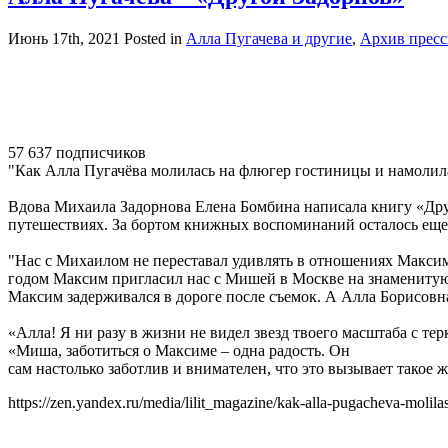
Июнь 17th, 2021
Posted in
Алла Пугачева и другие
,
Архив прес
57 637 подписчиков
"Как Алла Пугачёва молилась на флюгер гостиницы и намолил
Вдова Михаила Задорнова Елена Бомбина написала книгу «Друго
путешествиях. За бортом книжных воспоминаний осталось еще
"Нас с Михаилом не переставал удивлять в отношениях Максим
годом Максим пригласил нас с Мишей в Москве на знаменитую
Максим задерживался в дороге после съемок. А Алла Борисовн
«Алла! Я ни разу в жизни не видел звезд твоего масштаба с те
«Миша, заботиться о Максиме – одна радость. Он
сам настолько заботлив и внимателен, что это вызывает такое ж
https://zen.yandex.ru/media/lilit_magazine/kak-alla-pugacheva-moli