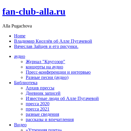
fan-club-alla.ru
Alla Pugachova
Home
Владимир Киселёв об Алле Пугачевой
Вячеслав Зайцев и его рисунки.
аудио
Журнал "Кругозор"
концерты на аудио
Пресс-конференции и интервью
Разные песни (аудио)
Библиотека
Архив прессы
Дневник записей
Известные люди об Алле Пугачевой
пресса 2020
пресса 2021
разные сведения
рассказы и впечатления
Видео
»Утренняя почта»