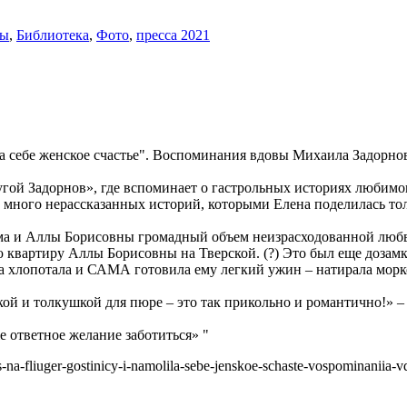
сы
,
Библиотека
,
Фото
,
пресса 2021
а себе женское счастье". Воспоминания вдовы Михаила Задорно
й Задорнов», где вспоминает о гастрольных историях любимого 
 много нерассказанных историй, которыми Елена поделилась то
а и Аллы Борисовны громадный объем неизрасходованной любви 
 квартиру Аллы Борисовны на Тверской. (?) Это был еще дозам
а хлопотала и САМА готовила ему легкий ужин – натирала морко
ркой и толкушкой для пюре – это так прикольно и романтично!» 
е ответное желание заботиться» "
las-na-fliuger-gostinicy-i-namolila-sebe-jenskoe-schaste-vospominan