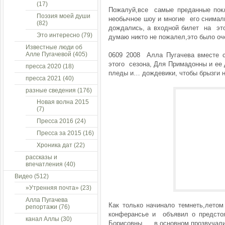
(17)
Пожалуй,все самые преданные покл
Поэзия моей души
необычное шоу и многие его снимал
(82)
дождались, а входной билет на это
Это интересно
(79)
думаю никто не пожалел,это было оч
Известные люди об
Алле Пугачевой
(405)
0609 2008 Алла Пугачева вместе 
этого сезона, Для Примадонны и ее
пресса 2020
(18)
пледы и… дождевики, чтобы брызги н
пресса 2021
(40)
разные сведения
(176)
Новая волна 2015
(7)
Пресса 2016
(24)
Пресса за 2015
(16)
Хроника дат
(22)
рассказы и
впечатления
(40)
Видео
(512)
»Утренняя почта»
(23)
Алла Пугачева
Как только начинало темнеть,летом
репортажи
(76)
конферансье и объявил о предсто
канал Аллы
(30)
Борисовны , в основном прозвучал