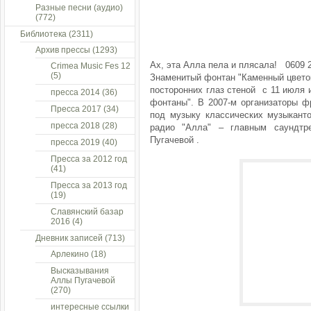
Разные песни (аудио)
(772)
Библиотека
(2311)
Архив прессы
(1293)
Ах, эта Алла пела и плясала! 0609 
Crimea Music Fes 12
(5)
Знаменитый фонтан "Каменный цветок
посторонних глаз стеной с 11 июля
пресса 2014
(36)
фонтаны". В 2007-м организаторы ф
Пресса 2017
(34)
под музыку классических музыканто
пресса 2018
(28)
радио "Алла" – главным саундтр
Пугачевой .
пресса 2019
(40)
Пресса за 2012 год
(41)
Пресса за 2013 год
(19)
Славянский базар
2016
(4)
Дневник записей
(713)
Арлекино
(18)
Высказывания
Аллы Пугачевой
(270)
интересные ссылки