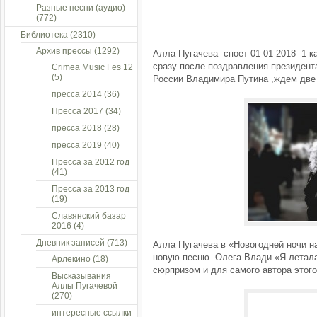
Разные песни (аудио)
(772)
Библиотека
(2310)
Архив прессы
(1292)
Алла Пугачева споет 01 01 2018 1 к
сразу после поздравления президент
Crimea Music Fes 12
(5)
России Владимира Путина ,ждем две
пресса 2014
(36)
Пресса 2017
(34)
пресса 2018
(28)
пресса 2019
(40)
Пресса за 2012 год
(41)
Пресса за 2013 год
(19)
Славянский базар
2016
(4)
Дневник записей
(713)
Алла Пугачева в «Новогодней ночи н
новую песню Олега Влади «Я летала
Арлекино
(18)
сюрпризом и для самого автора этого
Высказывания
Аллы Пугачевой
(270)
интересные ссылки