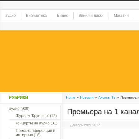
аудио
Библиотека
Видео
Винил и диски
Магазин
РУБРИКИ
Home
»
Новости
»
Анонсы Тв
»
Премьера н
аудио
(939)
Премьера на 1 кана
Журнал "Кругозор"
(12)
концерты на аудио
(31)
Декабрь 29th, 2017
Пресс-конференции и
интервью
(18)