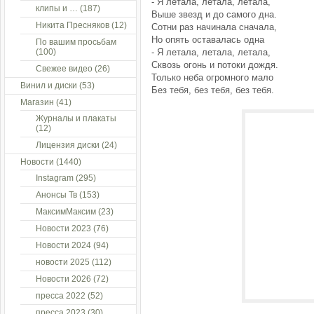
- Я летала, летала, летала,
клипы и …
(187)
Выше звезд и до самого дна.
Никита Пресняков
(12)
Сотни раз начинала сначала,
Но опять оставалась одна
По вашим просьбам
(100)
- Я летала, летала, летала,
Сквозь огонь и потоки дождя.
Свежее видео
(26)
Только неба огромного мало
Винил и диски
(53)
Без тебя, без тебя, без тебя.
Магазин
(41)
Журналы и плакаты
(12)
Лицензия диски
(24)
Новости
(1440)
Instagram
(295)
Анонсы Тв
(153)
МаксимМаксим
(23)
Новости 2023
(76)
Новости 2024
(94)
новости 2025
(112)
Новости 2026
(72)
пресса 2022
(52)
пресса 2023
(30)