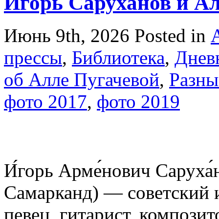
И́горь Саруханов и А
Июнь 9th, 2026
Posted in
прессы
,
Библиотека
,
Днев
об Алле Пугачевой
,
Разны
фото 2017
,
фото 2019
И́горь Арме́нович Саруха́
Самарканд) — советский 
певец, гитарист, композит