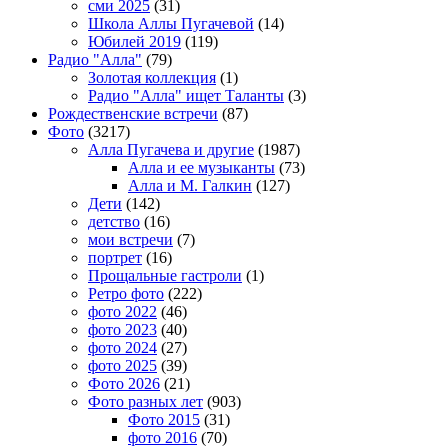
сми 2025
(31)
Школа Аллы Пугачевой
(14)
Юбилей 2019
(119)
Радио "Алла"
(79)
Золотая коллекция
(1)
Радио "Алла" ищет Таланты
(3)
Рождественские встречи
(87)
Фото
(3217)
Алла Пугачева и другие
(1987)
Алла и ее музыканты
(73)
Алла и М. Галкин
(127)
Дети
(142)
детство
(16)
мои встречи
(7)
портрет
(16)
Прощальные гастроли
(1)
Ретро фото
(222)
фото 2022
(46)
фото 2023
(40)
фото 2024
(27)
фото 2025
(39)
Фото 2026
(21)
Фото разных лет
(903)
Фото 2015
(31)
фото 2016
(70)