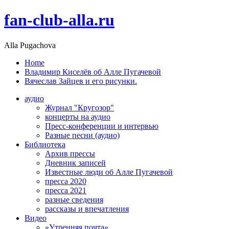
fan-club-alla.ru
Alla Pugachova
Home
Владимир Киселёв об Алле Пугачевой
Вячеслав Зайцев и его рисунки.
аудио
Журнал "Кругозор"
концерты на аудио
Пресс-конференции и интервью
Разные песни (аудио)
Библиотека
Архив прессы
Дневник записей
Известные люди об Алле Пугачевой
пресса 2020
пресса 2021
разные сведения
рассказы и впечатления
Видео
»Утренняя почта»