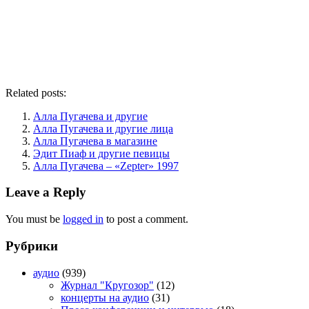
Related posts:
Алла Пугачева и другие
Алла Пугачева и другие лица
Алла Пугачева в магазине
Эдит Пиаф и другие певицы
Алла Пугачева – «Zepter» 1997
Leave a Reply
You must be
logged in
to post a comment.
Рубрики
аудио
(939)
Журнал "Кругозор"
(12)
концерты на аудио
(31)