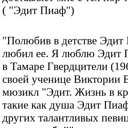
( "Эдит Пиаф")
"Полюбив в детстве Эдит 
любил ее. Я люблю Эдит П
в Тамаре Гвердцители (19
своей ученице Виктории В
мюзикл "Эдит. Жизнь в кр
такие как душа Эдит Пиаф
других талантливых певиц