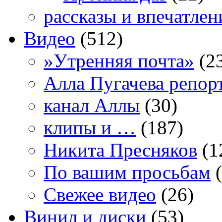
рассказы и впечатлен
Видео
(512)
»Утренняя почта»
(2
Алла Пугачева репор
канал Аллы
(30)
клипы и …
(187)
Никита Пресняков
(1
По вашим просьбам
(
Свежее видео
(26)
Винил и диски
(53)