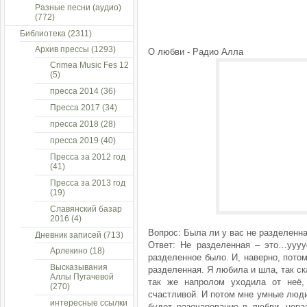
Разные песни (аудио)
(772)
Библиотека
(2311)
Архив прессы
(1293)
О любви - Радио Алла
Crimea Music Fes 12
(5)
пресса 2014
(36)
Пресса 2017
(34)
пресса 2018
(28)
пресса 2019
(40)
Пресса за 2012 год
(41)
Пресса за 2013 год
(19)
Славянский базар
2016
(4)
Вопрос: Была ли у вас не разделенн
Дневник записей
(713)
Ответ: Не разделенная – это…уууу
Арлекино
(18)
разделенное было. И, наверно, потом
Высказывания
разделенная. Я любила и шла, так ск
Аллы Пугачевой
так же напролом уходила от неё,
(270)
счастливой. И потом мне умные люди
интересные ссылки
будет разочарование в любви, нера