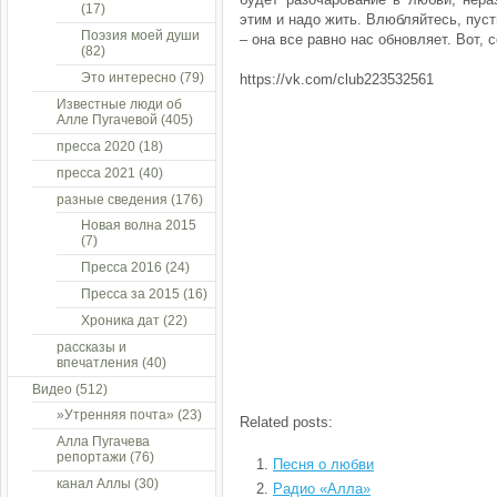
(17)
этим и надо жить. Влюбляйтесь, пуст
Поэзия моей души
– она все равно нас обновляет. Вот, с
(82)
Это интересно
(79)
https://vk.com/club223532561
Известные люди об
Алле Пугачевой
(405)
пресса 2020
(18)
пресса 2021
(40)
разные сведения
(176)
Новая волна 2015
(7)
Пресса 2016
(24)
Пресса за 2015
(16)
Хроника дат
(22)
рассказы и
впечатления
(40)
Видео
(512)
»Утренняя почта»
(23)
Related posts:
Алла Пугачева
репортажи
(76)
Песня о любви
канал Аллы
(30)
Радио «Алла»