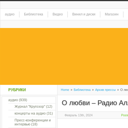
аудио
Библиотека
Видео
Винил и диски
Магазин
РУБРИКИ
Home
»
Библиотека
»
Архив прессы
»
О люб
аудио
(939)
О любви – Радио Ал
Журнал "Кругозор"
(12)
концерты на аудио
(31)
Февраль 13th, 2024
Post
Пресс-конференции и
интервью
(18)