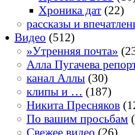
Хроника дат
(22)
рассказы и впечатлен
Видео
(512)
»Утренняя почта»
(2
Алла Пугачева репор
канал Аллы
(30)
клипы и …
(187)
Никита Пресняков
(1
По вашим просьбам
(
Свежее видео
(26)