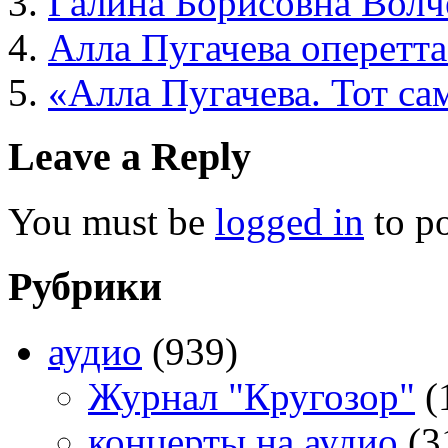
Гали́на Бори́совна Во́лч
Алла Пугачева оперетт
«Алла Пугачева. Тот са
Leave a Reply
You must be
logged in
to p
Рубрики
аудио
(939)
Журнал "Кругозор"
(
концерты на аудио
(3