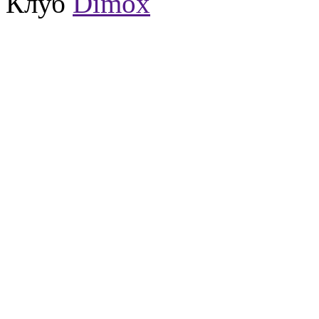
Клуб
Dimox