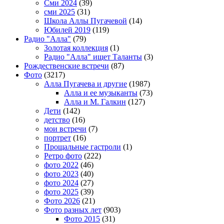
Сми 2024
(39)
сми 2025
(31)
Школа Аллы Пугачевой
(14)
Юбилей 2019
(119)
Радио "Алла"
(79)
Золотая коллекция
(1)
Радио "Алла" ищет Таланты
(3)
Рождественские встречи
(87)
Фото
(3217)
Алла Пугачева и другие
(1987)
Алла и ее музыканты
(73)
Алла и М. Галкин
(127)
Дети
(142)
детство
(16)
мои встречи
(7)
портрет
(16)
Прощальные гастроли
(1)
Ретро фото
(222)
фото 2022
(46)
фото 2023
(40)
фото 2024
(27)
фото 2025
(39)
Фото 2026
(21)
Фото разных лет
(903)
Фото 2015
(31)