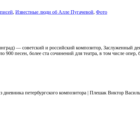
аписей
,
Известные люди об Алле Пугачевой
,
Фото
инград) — советский и российский композитор, Заслуженный дея
 900 песен, более ста сочинений для театра, в том числе опер,
з дневника петербургского композитора | Плешак Виктор Васил