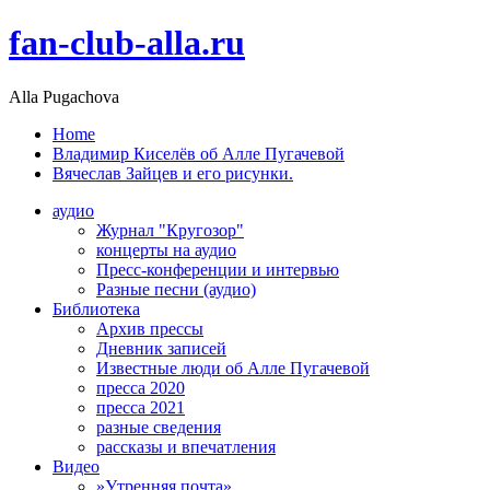
fan-club-alla.ru
Alla Pugachova
Home
Владимир Киселёв об Алле Пугачевой
Вячеслав Зайцев и его рисунки.
аудио
Журнал "Кругозор"
концерты на аудио
Пресс-конференции и интервью
Разные песни (аудио)
Библиотека
Архив прессы
Дневник записей
Известные люди об Алле Пугачевой
пресса 2020
пресса 2021
разные сведения
рассказы и впечатления
Видео
»Утренняя почта»