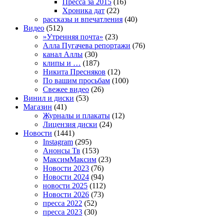
Пресса за 2015
(16)
Хроника дат
(22)
рассказы и впечатления
(40)
Видео
(512)
»Утренняя почта»
(23)
Алла Пугачева репортажи
(76)
канал Аллы
(30)
клипы и …
(187)
Никита Пресняков
(12)
По вашим просьбам
(100)
Свежее видео
(26)
Винил и диски
(53)
Магазин
(41)
Журналы и плакаты
(12)
Лицензия диски
(24)
Новости
(1441)
Instagram
(295)
Анонсы Тв
(153)
МаксимМаксим
(23)
Новости 2023
(76)
Новости 2024
(94)
новости 2025
(112)
Новости 2026
(73)
пресса 2022
(52)
пресса 2023
(30)