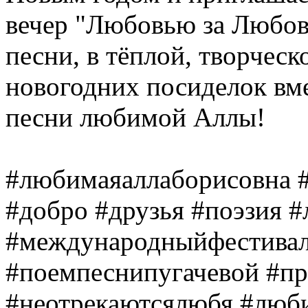
вечер "Любовью за Любовь
песни, в тёплой, творчес
новогодних посиделок вм
песни любимой Аллы!
#любимаяаллаборисовна 
#добро #друзья #поэзия 
#международныйфестиваль
#поемпеснипугачевой #при
#неотрекаютсялюбя #люби