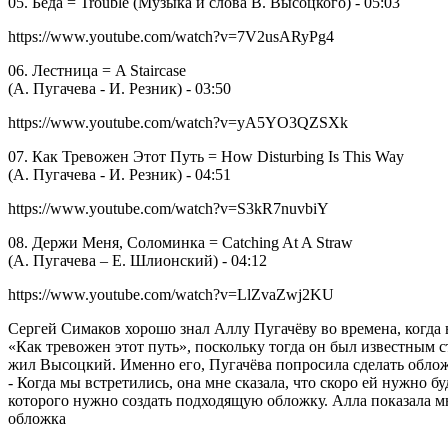
05. Беда = Trouble (Музыка и слова В. Высоцкого) - 05:03
https://www.youtube.com/watch?v=7V2usARyPg4
06. Лестница = A Staircase
(А. Пугачева - И. Резник) - 03:50
https://www.youtube.com/watch?v=yA5YO3QZSXk
07. Как Тревожен Этот Путь = How Disturbing Is This Way
(А. Пугачева - И. Резник) - 04:51
https://www.youtube.com/watch?v=S3kR7nuvbiY
08. Держи Меня, Соломинка = Catching At A Straw
(А. Пугачева – Е. Шлионский) - 04:12
https://www.youtube.com/watch?v=LlZvaZwj2KU
Сергей Симаков хорошо знал Аллу Пугачёву во времена, когда вс
«Как тревожен этот путь», поскольку тогда он был известным
жил Высоцкий. Именно его, Пугачёва попросила сделать обложк
- Когда мы встретились, она мне сказала, что скоро ей нужно
которого нужно создать подходящую обложку. Алла показала м
обложка