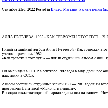
Сентябрь 23rd, 2022
Posted in
Видео
,
Магазин
,
Разные песни (ау
АЛЛА ПУГАЧЕВА. 1982 - КАК ТРЕВОЖЕН ЭТОТ ПУТЬ . 2L
Пятый студийный альбом Аллы Пугачевой «Как тревожен этот 
учетом стриминга. 1982
«Как тревожен этот путь» — пятый студийный альбом Аллы П
Он был издан в СССР в сентябре 1982 года в виде двойного ал
пластинки в СССР.
Альбом составили студийные записи 1980—1981 годов; на второ
программы Пугачёвой «Монологи певицы».
Выходил также экспортный вариант диска под названием «How di