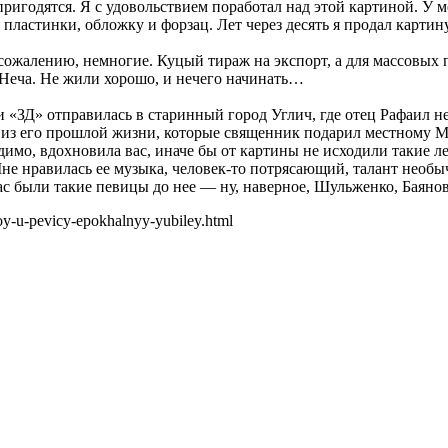
пригодятся. Я с удовольствием поработал над этой картиной. У 
я пластинки, обложку и форзац. Лет через десять я продал карти
 сожалению, немногие. Куцый тираж на экспорт, а для массовых
 Неча. Не жили хорошо, и нечего начинать…
 «ЗД» отправилась в старинный город Углич, где отец Рафаил не
 из его прошлой жизни, которые священник подарил местному М
идимо, вдохновила вас, иначе бы от картины не исходили такие ле
Мне нравилась ее музыка, человек-то потрясающий, талант необычны
нас были такие певицы до нее — ну, наверное, Шульженко, Баянова
oy-u-pevicy-epokhalnyy-yubiley.html