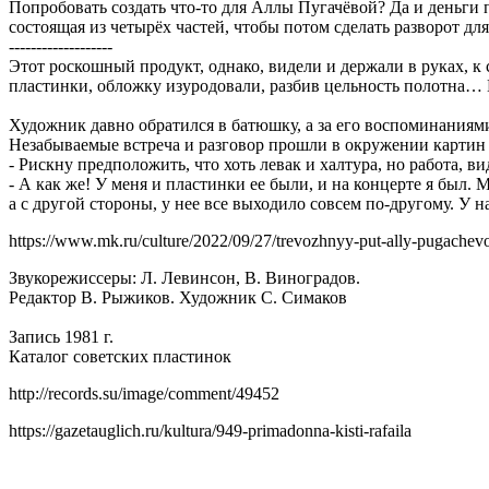
Попробовать создать что-то для Аллы Пугачёвой? Да и деньги 
состоящая из четырёх частей, чтобы потом сделать разворот дл
-------------------
Этот роскошный продукт, однако, видели и держали в руках, к
пластинки, обложку изуродовали, разбив цельность полотна…
Художник давно обратился в батюшку, а за его воспоминаниями
Незабываемые встреча и разговор прошли в окружении картин
- Рискну предположить, что хоть левак и халтура, но работа, в
- А как же! У меня и пластинки ее были, и на концерте я был. 
а с другой стороны, у нее все выходило совсем по-другому. У 
https://www.mk.ru/culture/2022/09/27/trevozhnyy-put-ally-pugachev
Звукорежиссеры: Л. Левинсон, В. Виноградов.
Редактор В. Рыжиков. Художник С. Симаков
Запись 1981 г.
Каталог советских пластинок
http://records.su/image/comment/49452
https://gazetauglich.ru/kultura/949-primadonna-kisti-rafaila