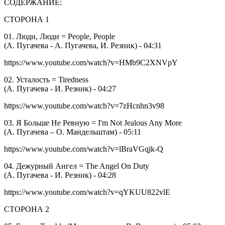
СОДЕРЖАНИЕ:
СТОРОНА 1
01. Люди, Люди = People, People
(А. Пугачева - А. Пугачева, И. Резник) - 04:31
https://www.youtube.com/watch?v=HMb9C2XNVpY
02. Усталость = Tiredness
(А. Пугачева - И. Резник) - 04:27
https://www.youtube.com/watch?v=7zHcnhn3v98
03. Я Больше Не Ревную = I'm Not Jealous Any More
(А. Пугачева – О. Мандельштам) - 05:11
https://www.youtube.com/watch?v=lBraVGqjk-Q
04. Дежурный Ангел = The Angel On Duty
(А. Пугачева - И. Резник) - 04:28
https://www.youtube.com/watch?v=qYKUU822vlE
СТОРОНА 2