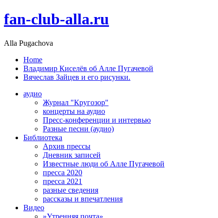
fan-club-alla.ru
Alla Pugachova
Home
Владимир Киселёв об Алле Пугачевой
Вячеслав Зайцев и его рисунки.
аудио
Журнал "Кругозор"
концерты на аудио
Пресс-конференции и интервью
Разные песни (аудио)
Библиотека
Архив прессы
Дневник записей
Известные люди об Алле Пугачевой
пресса 2020
пресса 2021
разные сведения
рассказы и впечатления
Видео
»Утренняя почта»