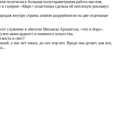
меня получилась большая полутораметровая работа маслом,
ну в галерею «Марс» (пластинка сделала ей неплохую рекламу).
 продаж внутри страны альбом раздербанили на две отдельные
сет служение в обители Михаила Архангела, «что в бору».
узею авангардного и наивного искусства.
гкость и свет?
й, у нас нет таких, до сих пор нет. Вроде она делает, как все,
...