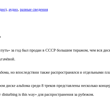
дио)
,
аудио
,
разные сведения
P
путь» за год был продан в СССР большим тиражом, чем вся дис
угачёвой.
ьбома, но впоследствии также распространялся и отдельными пл
м диске альбома среди 8 треков представлены несколько концер
sturbing is this way» для распространения за рубежом.