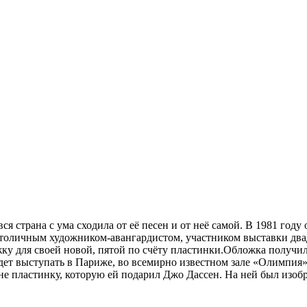
я страна с ума сходила от её песен и от неё самой. В 1981 году
 столичным художником-авангардистом, участником выставки два
у для своей новой, пятой по счёту пластинки.Обложка получила
 будет выступать в Париже, во всемирно известном зале «Олимпия
не пластинку, которую ей подарил Джо Дассен. На ней был изоб