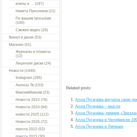
клипы и …
(187)
Никита Пресняков
(12)
По вашим просьбам
(100)
Свежее видео
(26)
Винил и диски
(53)
Магазин
(41)
Журналы и плакаты
(12)
Лицензия диски
(24)
Новости
(1440)
Instagram
(295)
Анонсы Тв
(153)
Related posts:
МаксимМаксим
(23)
Алла Пугачёва вручила свою п
Новости 2023
(76)
Алла Пугачева – мысли
Новости 2024
(94)
Алла Пугачёва- премия «Звезда
новости 2025
(112)
Алла Пугачева в Челябинске 19
Новости 2026
(72)
Алла Пугачева в Липецке
пресса 2022
(52)
пресса 2023
(30)