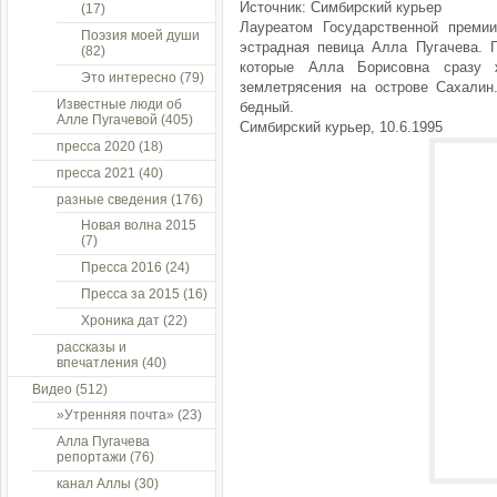
Источник: Симбирский курьер
(17)
Лауреатом Государственной преми
Поэзия моей души
эстрадная певица Алла Пугачева. 
(82)
которые Алла Борисовна сразу
Это интересно
(79)
землетрясения на острове Сахалин
Известные люди об
бедный.
Алле Пугачевой
(405)
Симбирский курьер, 10.6.1995
пресса 2020
(18)
пресса 2021
(40)
разные сведения
(176)
Новая волна 2015
(7)
Пресса 2016
(24)
Пресса за 2015
(16)
Хроника дат
(22)
рассказы и
впечатления
(40)
Видео
(512)
»Утренняя почта»
(23)
Алла Пугачева
репортажи
(76)
канал Аллы
(30)