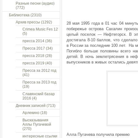
Разные песни (аудио)
(772)
Библиотека
(2310)
Архив прессы
(1292)
28 мая 1995 года в 01 час 04 минут
побережье острова Сахалин произо
Crimea Music Fes 12
(5)
целый поселок — Нефтегорск. В эп
достигала 8-10 баллов, что сделал
пресса 2014
(36)
в России за последние 100 лет. На 
Пресса 2017
(34)
Погибло больше половины всего на
пресса 2018
(28)
детей. В ночь землетрясения в неф
выпускников в живых остались девят
пресса 2019
(40)
Пресса за 2012 год
(41)
Пресса за 2013 год
(19)
Славянский базар
2016
(4)
Дневник записей
(713)
Арлекино
(18)
Высказывания
Аллы Пугачевой
(270)
Алла Пугачева получила премию
интересные ссылки