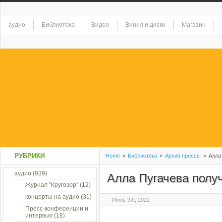
аудио
Библиотека
Видео
Винил и диски
Магазин
РУБРИКИ
Home
»
Библиотека
»
Архив прессы
»
Алла 
аудио
(939)
Алла Пугачева полу
Журнал "Кругозор"
(12)
концерты на аудио
(31)
Июнь 9th, 2022
Пресс-конференции и
интервью
(18)