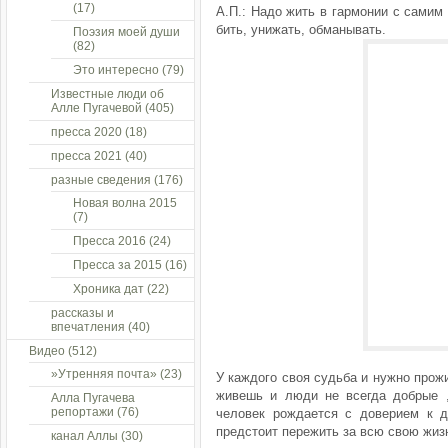
(17)
А.П.: Надо жить в гармонии с самим
бить, унижать, обманывать.
Поэзия моей души
(82)
Это интересно
(79)
Известные люди об
Алле Пугачевой
(405)
пресса 2020
(18)
пресса 2021
(40)
разные сведения
(176)
Новая волна 2015
(7)
Пресса 2016
(24)
Пресса за 2015
(16)
Хроника дат
(22)
рассказы и
впечатления
(40)
Видео
(512)
»Утренняя почта»
(23)
У каждого своя судьба и нужно прож
живешь и люди не всегда добрые ,
Алла Пугачева
репортажи
(76)
человек рождается с доверием к д
предстоит пережить за всю свою жизн
канал Аллы
(30)