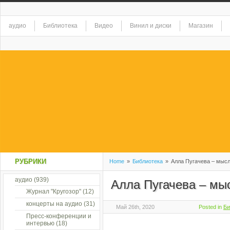
аудио
Библиотека
Видео
Винил и диски
Магазин
РУБРИКИ
Home
»
Библиотека
»
Алла Пугачева – мыс
аудио
(939)
Алла Пугачева – мы
Журнал "Кругозор"
(12)
концерты на аудио
(31)
Май 26th, 2020
Posted in
Би
Пресс-конференции и
интервью
(18)