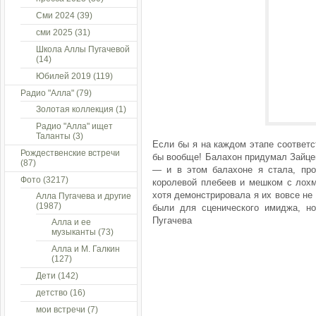
Сми 2024
(39)
сми 2025
(31)
Школа Аллы Пугачевой
(14)
Юбилей 2019
(119)
Радио "Алла"
(79)
Золотая коллекция
(1)
Радио "Алла" ищет
Таланты
(3)
Если бы я на каждом этапе соответ
Рождественские встречи
бы вообще! Балахон придумал Зайцев,
(87)
— и в этом балахоне я стала, прос
Фото
(3217)
королевой плебеев и мешком с лохм
хотя демонстрировала я их вовсе не
Алла Пугачева и другие
(1987)
были для сценического имиджа, но
Пугачева
Алла и ее
музыканты
(73)
Алла и М. Галкин
(127)
Дети
(142)
детство
(16)
мои встречи
(7)