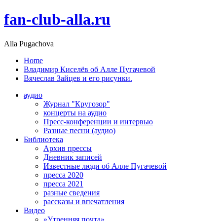
fan-club-alla.ru
Alla Pugachova
Home
Владимир Киселёв об Алле Пугачевой
Вячеслав Зайцев и его рисунки.
аудио
Журнал "Кругозор"
концерты на аудио
Пресс-конференции и интервью
Разные песни (аудио)
Библиотека
Архив прессы
Дневник записей
Известные люди об Алле Пугачевой
пресса 2020
пресса 2021
разные сведения
рассказы и впечатления
Видео
»Утренняя почта»