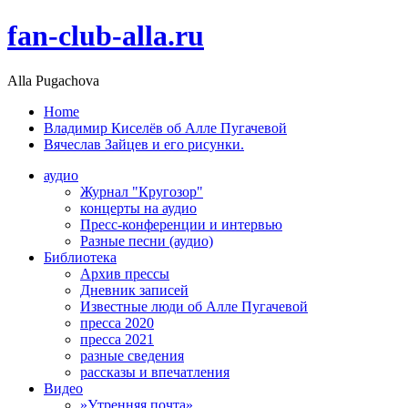
fan-club-alla.ru
Alla Pugachova
Home
Владимир Киселёв об Алле Пугачевой
Вячеслав Зайцев и его рисунки.
аудио
Журнал "Кругозор"
концерты на аудио
Пресс-конференции и интервью
Разные песни (аудио)
Библиотека
Архив прессы
Дневник записей
Известные люди об Алле Пугачевой
пресса 2020
пресса 2021
разные сведения
рассказы и впечатления
Видео
»Утренняя почта»