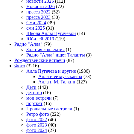
новости 2025
(112)
Новости 2026
(72)
пресса 2022
(52)
пресса 2023
(30)
Сми 2024
(39)
сми 2025
(31)
Школа Аллы Пугачевой
(14)
Юбилей 2019
(119)
Радио "Алла"
(79)
Золотая коллекция
(1)
Радио "Алла" ищет Таланты
(3)
Рождественские встречи
(87)
Фото
(3216)
Алла Пугачева и другие
(1986)
Алла и ее музыканты
(73)
Алла и М. Галкин
(127)
Дети
(142)
детство
(16)
мои встречи
(7)
портрет
(16)
Прощальные гастроли
(1)
Ретро фото
(222)
фото 2022
(46)
фото 2023
(40)
фото 2024
(27)