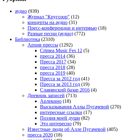
аудио
(939)
Журнал "Кругозор"
(12)
концерты на аудио
(31)
Пресс-конференции и интервью
(18)
Разные песни (аудио)
(772)
Библиотека
(2310)
Архив прессы
(1292)
Crimea Music Fes 12
(5)
пресса 2014
(36)
Пресса 2017
(34)
пресса 2018
(28)
пресса 2019
(40)
Пресса за 2012 год
(41)
Пресса за 2013 год
(19)
Славянский базар 2016
(4)
Дневник записей
(713)
Арлекино
(18)
Высказывания Аллы Пугачевой
(270)
интересные ссылки
(17)
Поэзия моей души
(82)
Это интересно
(79)
Известные люди об Алле Пугачевой
(405)
пресса 2020
(18)