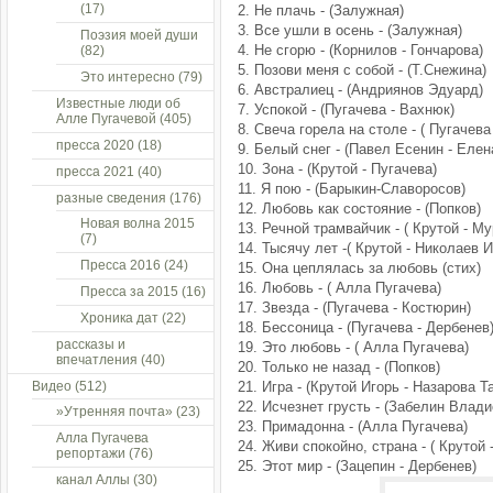
(17)
2. Не плачь - (Залужная)
3. Все ушли в осень - (Залужная)
Поэзия моей души
4. Не сгорю - (Корнилов - Гончарова)
(82)
5. Позови меня с собой - (Т.Снежина)
Это интересно
(79)
6. Австралиец - (Андриянов Эдуард)
Известные люди об
7. Успокой - (Пугачева - Вахнюк)
Алле Пугачевой
(405)
8. Свеча горела на столе - ( Пугачева
пресса 2020
(18)
9. Белый снег - (Павел Есенин - Еле
10. Зона - (Крутой - Пугачева)
пресса 2021
(40)
11. Я пою - (Барыкин-Славоросов)
разные сведения
(176)
12. Любовь как состояние - (Попков)
Новая волна 2015
13. Речной трамвайчик - ( Крутой - М
(7)
14. Тысячу лет -( Крутой - Николаев И
Пресса 2016
(24)
15. Она цеплялась за любовь (стих)
16. Любовь - ( Алла Пугачева)
Пресса за 2015
(16)
17. Звезда - (Пугачева - Костюрин)
Хроника дат
(22)
18. Бессоница - (Пугачева - Дербенев
рассказы и
19. Это любовь - ( Алла Пугачева)
впечатления
(40)
20. Только не назад - (Попков)
Видео
(512)
21. Игра - (Крутой Игорь - Назарова Т
22. Исчезнет грусть - (Забелин Влади
»Утренняя почта»
(23)
23. Примадонна - (Алла Пугачева)
Алла Пугачева
24. Живи спокойно, страна - ( Крутой 
репортажи
(76)
25. Этот мир - (Зацепин - Дербенев)
канал Аллы
(30)