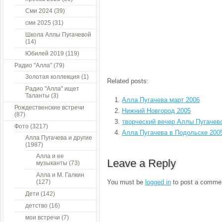
Сми 2024
(39)
сми 2025
(31)
Школа Аллы Пугачевой
(14)
Юбилей 2019
(119)
Радио "Алла"
(79)
Золотая коллекция
(1)
Related posts:
Радио "Алла" ищет
Таланты
(3)
Алла Пугачева март 2006
Рождественские встречи
Нижний Новгород 2005
(87)
творческий вечер Аллы Пугачев
Фото
(3217)
Алла Пугачева в Подольске 200
Алла Пугачева и другие
(1987)
Алла и ее
Leave a Reply
музыканты
(73)
Алла и М. Галкин
(127)
You must be
logged in
to post a comme
Дети
(142)
детство
(16)
мои встречи
(7)