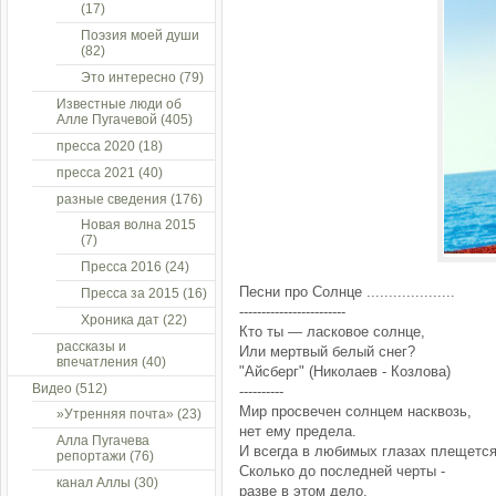
(17)
Поэзия моей души
(82)
Это интересно
(79)
Известные люди об
Алле Пугачевой
(405)
пресса 2020
(18)
пресса 2021
(40)
разные сведения
(176)
Новая волна 2015
(7)
Пресса 2016
(24)
Песни про Солнце ....................
Пресса за 2015
(16)
------------------------
Хроника дат
(22)
Кто ты — ласковое солнце,
рассказы и
Или мертвый белый снег?
впечатления
(40)
"Айсберг" (Николаев - Козлова)
Видео
(512)
----------
Мир просвечен солнцем насквозь,
»Утренняя почта»
(23)
нет ему предела.
Алла Пугачева
И всегда в любимых глазах плещется
репортажи
(76)
Сколько до последней черты -
канал Аллы
(30)
разве в этом дело,