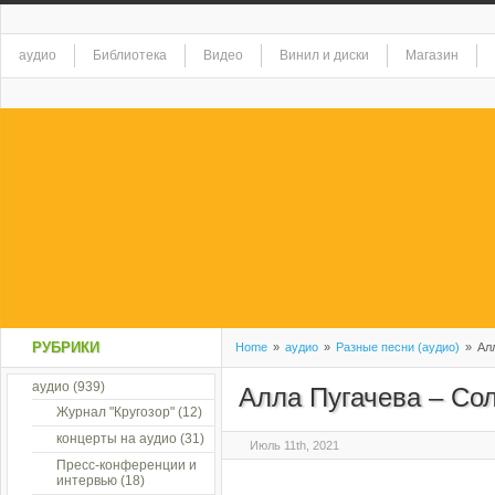
аудио
Библиотека
Видео
Винил и диски
Магазин
РУБРИКИ
Home
»
аудио
»
Разные песни (аудио)
»
Алл
аудио
(939)
Алла Пугачева – Со
Журнал "Кругозор"
(12)
концерты на аудио
(31)
Июль 11th, 2021
Пресс-конференции и
интервью
(18)