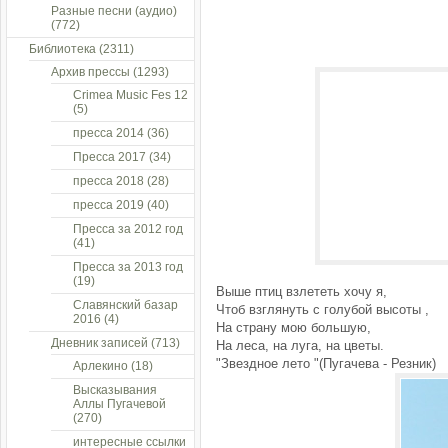
Разные песни (аудио)
(772)
Библиотека
(2311)
Архив прессы
(1293)
Crimea Music Fes 12
(5)
пресса 2014
(36)
Пресса 2017
(34)
пресса 2018
(28)
пресса 2019
(40)
Пресса за 2012 год
(41)
Пресса за 2013 год
(19)
Выше птиц взлететь хочу я,
Славянский базар
Чтоб взглянуть с голубой высоты ,
2016
(4)
На страну мою большую,
Дневник записей
(713)
На леса, на луга, на цветы.
"Звездное лето "(Пугачева - Резник)
Арлекино
(18)
Высказывания
Аллы Пугачевой
(270)
интересные ссылки