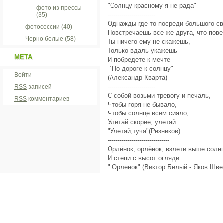
"Солнцу красному я не рада"
фото из прессы
------------------------
(35)
Однажды где-то посреди большого св
фотосессии
(40)
Повстречаешь все же друга, что пове
Черно белые
(58)
Ты ничего ему не скажешь,
Только вдаль укажешь
МЕТА
И побредете к мечте
"По дороге к солнцу"
Войти
(Александр Кварта)
------------------------
RSS
записей
С собой возьми тревогу и печаль,
RSS
комментариев
Чтобы горя не бывало,
Чтобы солнце всем сияло,
Улетай скорее, улетай.
"Улетай,туча"(Резников)
-------------------------------
Орлёнок, орлёнок, взлети выше солн
И степи с высот огляди.
" Орленок" (Виктор Белый - Яков Шве