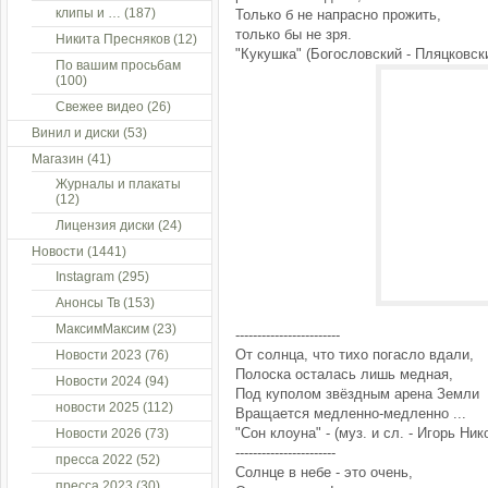
клипы и …
(187)
Только б не напрасно прожить,
только бы не зря.
Никита Пресняков
(12)
"Кукушка" (Богословский - Пляцковск
По вашим просьбам
(100)
Свежее видео
(26)
Винил и диски
(53)
Магазин
(41)
Журналы и плакаты
(12)
Лицензия диски
(24)
Новости
(1441)
Instagram
(295)
Анонсы Тв
(153)
МаксимМаксим
(23)
------------------------
От солнца, что тихо погасло вдали,
Новости 2023
(76)
Полоска осталась лишь медная,
Новости 2024
(94)
Под куполом звёздным арена Земли
новости 2025
(112)
Вращается медленно-медленно ...
"Сон клоуна" - (муз. и сл. - Игорь Ник
Новости 2026
(73)
-----------------------
пресса 2022
(52)
Солнце в небе - это очень,
пресса 2023
(30)