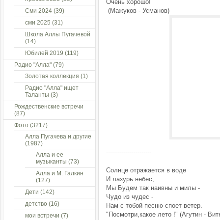
Очень хорошо!
(Мажуков - Усманов)
Сми 2024
(39)
сми 2025
(31)
Школа Аллы Пугачевой
(14)
Юбилей 2019
(119)
Радио "Алла"
(79)
Золотая коллекция
(1)
Радио "Алла" ищет
Таланты
(3)
Рождественские встречи
(87)
Фото
(3217)
Алла Пугачева и другие
(1987)
-----------------------
Алла и ее
музыканты
(73)
Солнце отражается в воде
Алла и М. Галкин
И лазурь небес,
(127)
Мы Будем так наивны и милы -
Дети
(142)
Чудо из чудес -
детство
(16)
Нам с тобой песню споет ветер.
"Посмотри,какое лето !" (Агутин - Вит
мои встречи
(7)