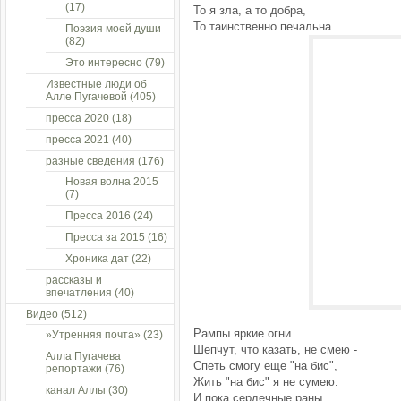
(17)
То я зла, а то добра,
То таинственно печальна.
Поэзия моей души
(82)
Это интересно
(79)
Известные люди об
Алле Пугачевой
(405)
пресса 2020
(18)
пресса 2021
(40)
разные сведения
(176)
Новая волна 2015
(7)
Пресса 2016
(24)
Пресса за 2015
(16)
Хроника дат
(22)
рассказы и
впечатления
(40)
Видео
(512)
Рампы яркие огни
»Утренняя почта»
(23)
Шепчут, что казать, не смею -
Алла Пугачева
Спеть смогу еще "на бис",
репортажи
(76)
Жить "на бис" я не сумею.
канал Аллы
(30)
И пока сердечные раны