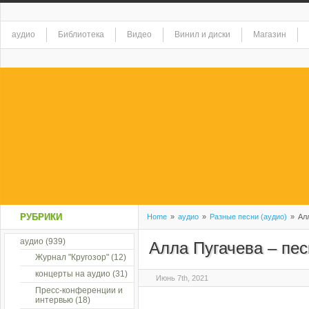
аудио
Библиотека
Видео
Винил и диски
Магазин
РУБРИКИ
Home
»
аудио
»
Разные песни (аудио)
»
Алл
аудио
(939)
Алла Пугачева – пес
Журнал "Кругозор"
(12)
концерты на аудио
(31)
Июнь 7th, 2021
Пресс-конференции и
интервью
(18)