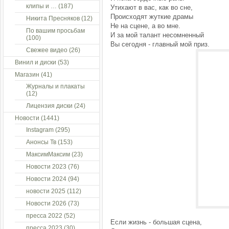
клипы и …
(187)
Утихают в вас, как во сне,
Происходят жуткие драмы
Никита Пресняков
(12)
Не на сцене, а во мне.
По вашим просьбам
И за мой талант несомненный
(100)
Вы сегодня - главный мой приз.
Свежее видео
(26)
Винил и диски
(53)
Магазин
(41)
Журналы и плакаты
(12)
Лицензия диски
(24)
Новости
(1441)
Instagram
(295)
Анонсы Тв
(153)
МаксимМаксим
(23)
Новости 2023
(76)
Новости 2024
(94)
новости 2025
(112)
Новости 2026
(73)
пресса 2022
(52)
Если жизнь - большая сцена,
пресса 2023
(30)