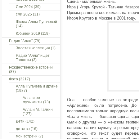
Сцена - маленькая жизнь.
Сми 2024
(39)
Игра ( Игорь Крутой - Татьяна Назаро
Премьера песни состоялась на творч
сми 2025
(31)
Игоря Крутого в Москве в 2001 году.
Школа Аллы Пугачевой
(14)
Юбилей 2019
(119)
Радио "Алла"
(79)
Золотая коллекция
(1)
Радио "Алла" ищет
Таланты
(3)
Рождественские встречи
(87)
Фото
(3217)
Алла Пугачева и другие
(1987)
Алла и ее
Она — особое явление на эстраде
музыканты
(73)
«Арлекино», была потрясена. Д
Алла и М. Галкин
воспринимала только народную песню
(127)
«Если жизнь — большая сцена, сцен
Дети
(142)
были о другом — о женском терпени
написал на них музыку и решил пре
детство
(16)
оговоркой, что текст будет перед
мои встречи
(7)
получилась песня о непростой су