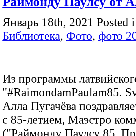
Раймонду Паулсу от А
Январь 18th, 2021
Posted 
Библиотека
,
Фото
,
фото 2
Из программы латвийског
"#RaimondamPaulam85. Svin
Алла Пугачёва поздравляе
с 85-летием, Маэстро ком
("Раймонду Паулсу 85. Пр