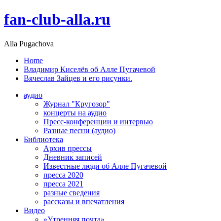
fan-club-alla.ru
Alla Pugachova
Home
Владимир Киселёв об Алле Пугачевой
Вячеслав Зайцев и его рисунки.
аудио
Журнал "Кругозор"
концерты на аудио
Пресс-конференции и интервью
Разные песни (аудио)
Библиотека
Архив прессы
Дневник записей
Известные люди об Алле Пугачевой
пресса 2020
пресса 2021
разные сведения
рассказы и впечатления
Видео
»Утренняя почта»