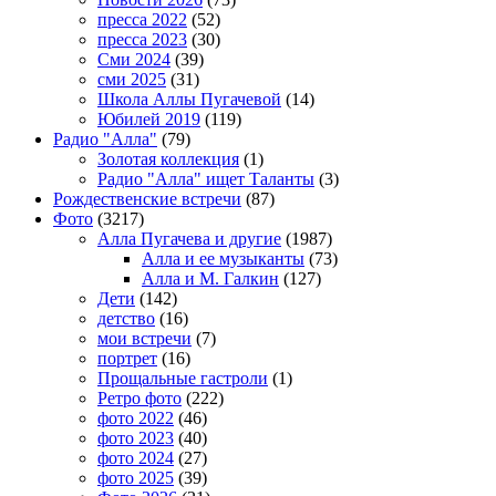
пресса 2022
(52)
пресса 2023
(30)
Сми 2024
(39)
сми 2025
(31)
Школа Аллы Пугачевой
(14)
Юбилей 2019
(119)
Радио "Алла"
(79)
Золотая коллекция
(1)
Радио "Алла" ищет Таланты
(3)
Рождественские встречи
(87)
Фото
(3217)
Алла Пугачева и другие
(1987)
Алла и ее музыканты
(73)
Алла и М. Галкин
(127)
Дети
(142)
детство
(16)
мои встречи
(7)
портрет
(16)
Прощальные гастроли
(1)
Ретро фото
(222)
фото 2022
(46)
фото 2023
(40)
фото 2024
(27)
фото 2025
(39)