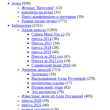
аудио
(939)
Журнал "Кругозор"
(12)
концерты на аудио
(31)
Пресс-конференции и интервью
(18)
Разные песни (аудио)
(772)
Библиотека
(2311)
Архив прессы
(1293)
Crimea Music Fes 12
(5)
пресса 2014
(36)
Пресса 2017
(34)
пресса 2018
(28)
пресса 2019
(40)
Пресса за 2012 год
(41)
Пресса за 2013 год
(19)
Славянский базар 2016
(4)
Дневник записей
(713)
Арлекино
(18)
Высказывания Аллы Пугачевой
(270)
интересные ссылки
(17)
Поэзия моей души
(82)
Это интересно
(79)
Известные люди об Алле Пугачевой
(405)
пресса 2020
(18)
пресса 2021
(40)
разные сведения
(176)