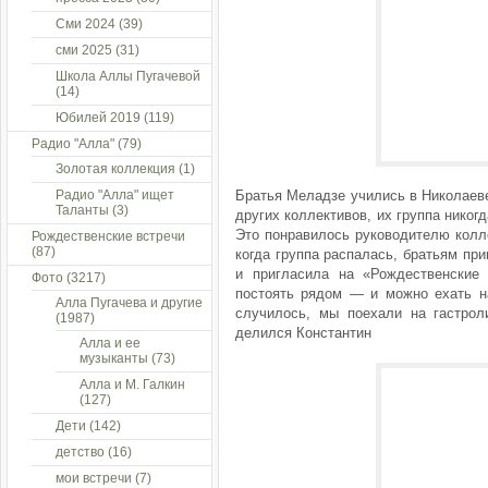
Сми 2024
(39)
сми 2025
(31)
Школа Аллы Пугачевой
(14)
Юбилей 2019
(119)
Радио "Алла"
(79)
Золотая коллекция
(1)
Радио "Алла" ищет
Братья Меладзе учились в Николаеве
Таланты
(3)
других коллективов, их группа никог
Это понравилось руководителю колле
Рождественские встречи
(87)
когда группа распалась, братьям пр
и пригласила на «Рождественские 
Фото
(3217)
постоять рядом — и можно ехать на
Алла Пугачева и другие
случилось, мы поехали на гастрол
(1987)
делился Константин
Алла и ее
музыканты
(73)
Алла и М. Галкин
(127)
Дети
(142)
детство
(16)
мои встречи
(7)