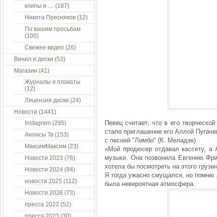
клипы и …
(187)
Никита Пресняков
(12)
По вашим просьбам
(100)
Свежее видео
(26)
Винил и диски
(53)
Магазин
(41)
Журналы и плакаты
(12)
Лицензия диски
(24)
Новости
(1441)
Певец считает, что в его творческо
Instagram
(295)
стало приглашение его Аллой Пугаче
Анонсы Тв
(153)
с песней "Лимбо" (К. Меладзе)
МаксимМаксим
(23)
«Мой продюсер отдавал кассету, а 
музыки. Она позвонила Евгению Фри
Новости 2023
(76)
хотела бы посмотреть на этого грузин
Новости 2024
(94)
Я тогда ужасно смущался, но помню 
новости 2025
(112)
была невероятная атмосфера.
Новости 2026
(73)
пресса 2022
(52)
пресса 2023
(30)