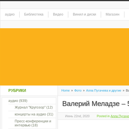
аудио
Библиотека
Видео
Винил и диски
Магазин
РУБРИКИ
Home
»
Фото
»
Алла Пугачева и другие
»
Ва
аудио
(939)
Валерий Меладзе – 
Журнал "Кругозор"
(12)
концерты на аудио
(31)
Июнь 22nd, 2020
Posted in
Алла Пугаче
Пресс-конференции и
интервью
(18)