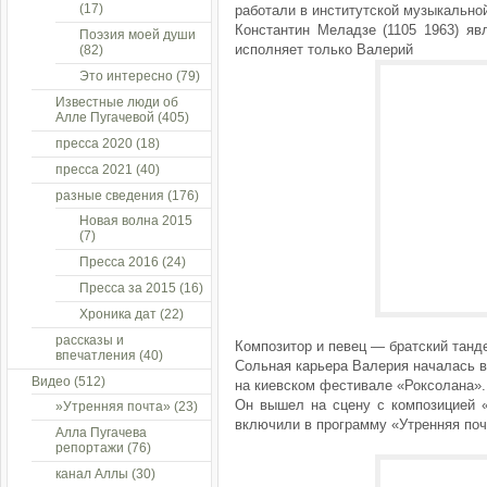
(17)
работали в институтской музыкально
Константин Меладзе (1105 1963) яв
Поэзия моей души
исполняет только Валерий
(82)
Это интересно
(79)
Известные люди об
Алле Пугачевой
(405)
пресса 2020
(18)
пресса 2021
(40)
разные сведения
(176)
Новая волна 2015
(7)
Пресса 2016
(24)
Пресса за 2015
(16)
Хроника дат
(22)
рассказы и
Композитор и певец — братский танд
впечатления
(40)
Сольная карьера Валерия началась в 
Видео
(512)
на киевском фестивале «Роксолана».
Он вышел на сцену с композицией «
»Утренняя почта»
(23)
включили в программу «Утренняя почт
Алла Пугачева
репортажи
(76)
канал Аллы
(30)