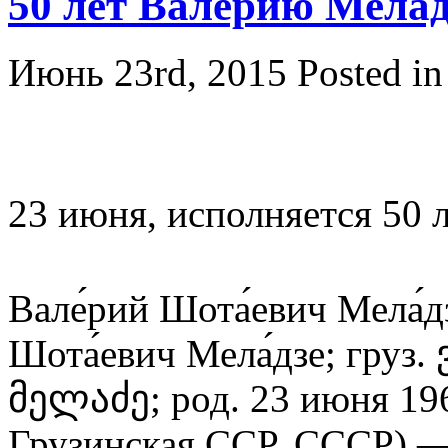
50 лет Валерию Мелад
Июнь 23rd, 2015
Posted i
23 июня, исполняется 50 
Вале́рий Шота́евич Мела́
Шота́евич Мела́дзе; гру
მელაძე; род. 23 июня 19
Грузинская ССР, СССР) —