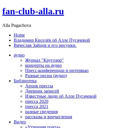
fan-club-alla.ru
Alla Pugachova
Home
Владимир Киселёв об Алле Пугачевой
Вячеслав Зайцев и его рисунки.
аудио
Журнал "Кругозор"
концерты на аудио
Пресс-конференции и интервью
Разные песни (аудио)
Библиотека
Архив прессы
Дневник записей
Известные люди об Алле Пугачевой
пресса 2020
пресса 2021
разные сведения
рассказы и впечатления
Видео
»Утренняя почта»