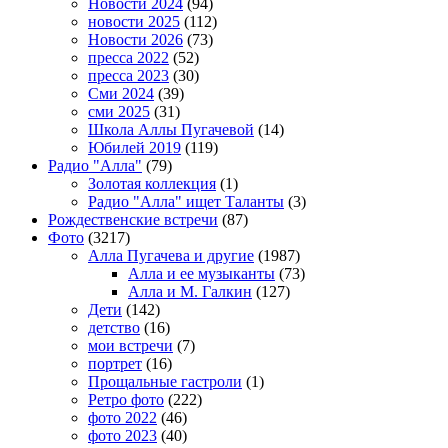
Новости 2024
(94)
новости 2025
(112)
Новости 2026
(73)
пресса 2022
(52)
пресса 2023
(30)
Сми 2024
(39)
сми 2025
(31)
Школа Аллы Пугачевой
(14)
Юбилей 2019
(119)
Радио "Алла"
(79)
Золотая коллекция
(1)
Радио "Алла" ищет Таланты
(3)
Рождественские встречи
(87)
Фото
(3217)
Алла Пугачева и другие
(1987)
Алла и ее музыканты
(73)
Алла и М. Галкин
(127)
Дети
(142)
детство
(16)
мои встречи
(7)
портрет
(16)
Прощальные гастроли
(1)
Ретро фото
(222)
фото 2022
(46)
фото 2023
(40)