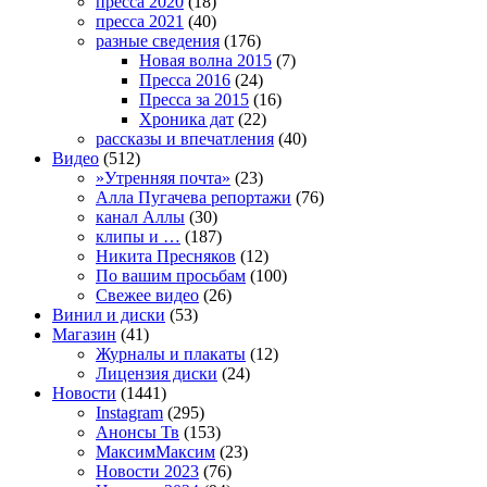
пресса 2020
(18)
пресса 2021
(40)
разные сведения
(176)
Новая волна 2015
(7)
Пресса 2016
(24)
Пресса за 2015
(16)
Хроника дат
(22)
рассказы и впечатления
(40)
Видео
(512)
»Утренняя почта»
(23)
Алла Пугачева репортажи
(76)
канал Аллы
(30)
клипы и …
(187)
Никита Пресняков
(12)
По вашим просьбам
(100)
Свежее видео
(26)
Винил и диски
(53)
Магазин
(41)
Журналы и плакаты
(12)
Лицензия диски
(24)
Новости
(1441)
Instagram
(295)
Анонсы Тв
(153)
МаксимМаксим
(23)
Новости 2023
(76)