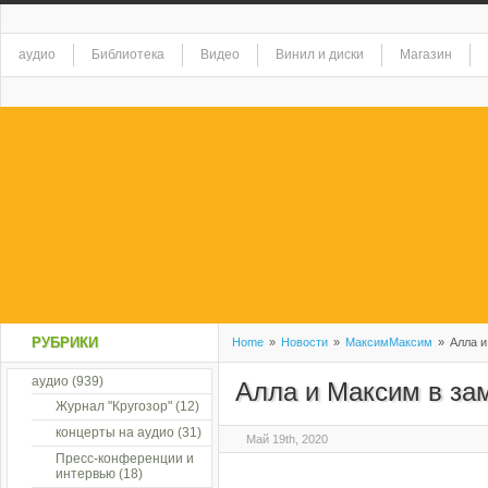
аудио
Библиотека
Видео
Винил и диски
Магазин
РУБРИКИ
Home
»
Новости
»
МаксимМаксим
»
Алла и
аудио
(939)
Алла и Максим в за
Журнал "Кругозор"
(12)
концерты на аудио
(31)
Май 19th, 2020
Пресс-конференции и
интервью
(18)