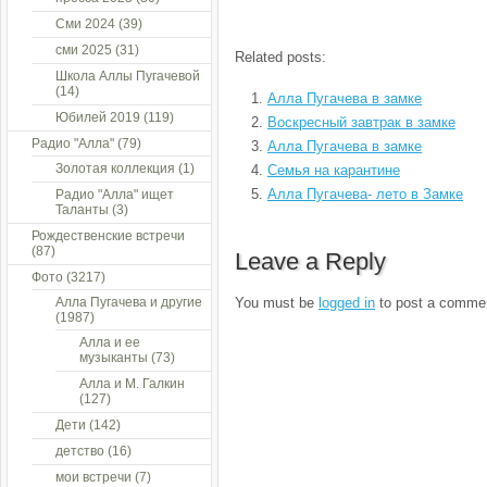
Сми 2024
(39)
сми 2025
(31)
Related posts:
Школа Аллы Пугачевой
(14)
Алла Пугачева в замке
Юбилей 2019
(119)
Воскресный завтрак в замке
Радио "Алла"
(79)
Алла Пугачева в замке
Золотая коллекция
(1)
Семья на карантине
Алла Пугачева- лето в Замке
Радио "Алла" ищет
Таланты
(3)
Рождественские встречи
(87)
Leave a Reply
Фото
(3217)
Алла Пугачева и другие
You must be
logged in
to post a comme
(1987)
Алла и ее
музыканты
(73)
Алла и М. Галкин
(127)
Дети
(142)
детство
(16)
мои встречи
(7)