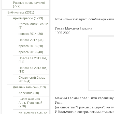
Разные песни (аудио)
(772)
Библиотека
(2311)
Архив прессы
(1293)
https://www.instagram.com/maxgalkinru
Crimea Music Fes 12
(5)
Инста Максима Галкина
1905 2020
пресса 2014
(36)
Пресса 2017
(34)
пресса 2018
(28)
пресса 2019
(40)
Пресса за 2012 год
(41)
Пресса за 2013 год
(19)
Славянский базар
2016
(4)
Дневник записей
(713)
Арлекино
(18)
Максим Галкин спел "Гимн карантину
Высказывания
Икса
Аллы Пугачевой
(270)
(из оперетты "Принцесса цирка") на м
И Кальмана с сатирическими стихам
интересные ссылки