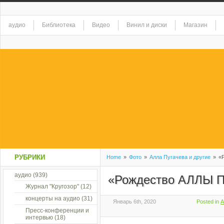
аудио
Библиотека
Видео
Винил и диски
Магазин
РУБРИКИ
Home
»
Фото
»
Алла Пугачева и другие
»
«Р
аудио
(939)
«Рождество АЛЛЫ 
Журнал "Кругозор"
(12)
концерты на аудио
(31)
Январь 6th, 2020
Posted in
А
Пресс-конференции и
интервью
(18)