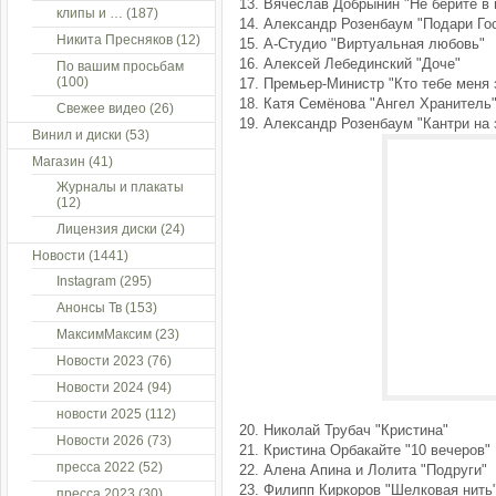
13. Вячеслав Добрынин "Не берите в 
клипы и …
(187)
14. Александр Розенбаум "Подари Г
Никита Пресняков
(12)
15. А-Студио "Виртуальная любовь"
16. Алексей Лебединский "Доче"
По вашим просьбам
(100)
17. Премьер-Министр "Кто тебе меня 
18. Катя Семёнова "Ангел Хранитель
Свежее видео
(26)
19. Александр Розенбаум "Кантри на 
Винил и диски
(53)
Магазин
(41)
Журналы и плакаты
(12)
Лицензия диски
(24)
Новости
(1441)
Instagram
(295)
Анонсы Тв
(153)
МаксимМаксим
(23)
Новости 2023
(76)
Новости 2024
(94)
новости 2025
(112)
20. Николай Трубач "Кристина"
Новости 2026
(73)
21. Кристина Орбакайте "10 вечеров"
пресса 2022
(52)
22. Алена Апина и Лолита "Подруги"
23. Филипп Киркоров "Шелковая нить
пресса 2023
(30)