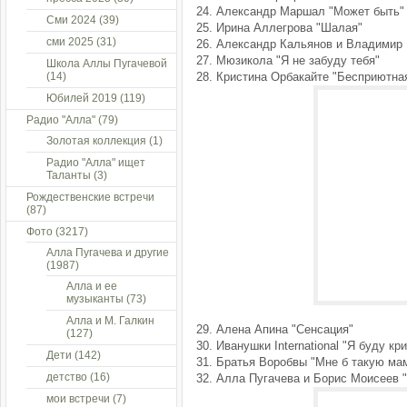
24. Александр Маршал "Может быть"
Сми 2024
(39)
25. Ирина Аллегрова "Шалая"
сми 2025
(31)
26. Александр Кальянов и Владимир 
27. Мюзикола "Я не забуду тебя"
Школа Аллы Пугачевой
(14)
28. Кристина Орбакайте "Бесприютна
Юбилей 2019
(119)
Радио "Алла"
(79)
Золотая коллекция
(1)
Радио "Алла" ищет
Таланты
(3)
Рождественские встречи
(87)
Фото
(3217)
Алла Пугачева и другие
(1987)
Алла и ее
музыканты
(73)
Алла и М. Галкин
29. Алена Апина "Сенсация"
(127)
30. Иванушки International "Я буду кр
Дети
(142)
31. Братья Воробвы "Мне б такую ма
детство
(16)
32. Алла Пугачева и Борис Моисеев 
мои встречи
(7)