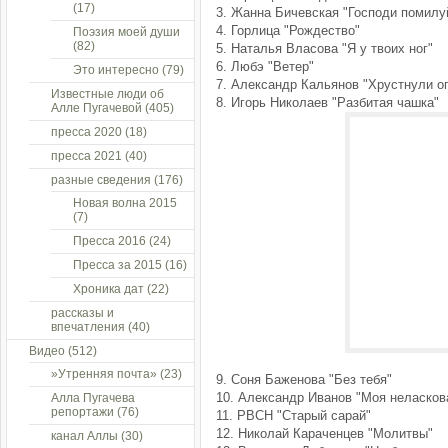
(17)
3. Жанна Бичевская "Господи помилу
4. Горлица "Рождество"
Поэзия моей души
(82)
5. Наталья Власова "Я у твоих ног"
6. Любэ "Ветер"
Это интересно
(79)
7. Александр Кальянов "Хрустнули о
Известные люди об
8. Игорь Николаев "Разбитая чашка"
Алле Пугачевой
(405)
пресса 2020
(18)
пресса 2021
(40)
разные сведения
(176)
Новая волна 2015
(7)
Пресса 2016
(24)
Пресса за 2015
(16)
Хроника дат
(22)
рассказы и
впечатления
(40)
Видео
(512)
»Утренняя почта»
(23)
9. Соня Баженова "Без тебя"
10. Александр Иванов "Моя неласков
Алла Пугачева
репортажи
(76)
11. РВСН "Старый сарай"
12. Николай Караченцев "Молитвы"
канал Аллы
(30)