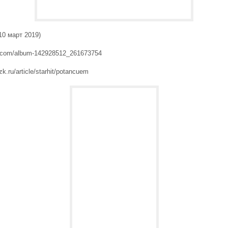
N10 март 2019)
k.com/album-142928512_261673754
ozk.ru/article/starhit/potancuem