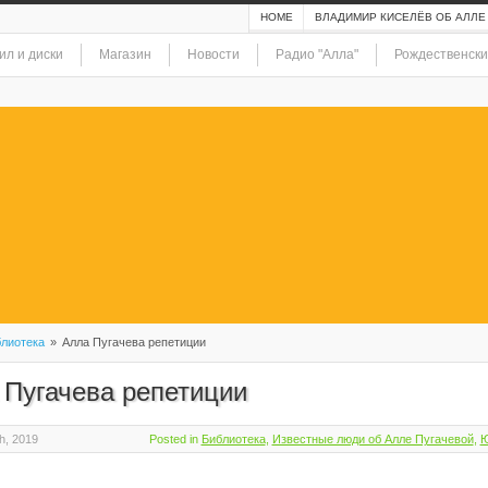
HOME
ВЛАДИМИР КИСЕЛЁВ ОБ АЛЛЕ
ил и диски
Магазин
Новости
Радио "Алла"
Рождественски
лиотека
»
Алла Пугачева репетиции
 Пугачева репетиции
h, 2019
Posted in
Библиотека
,
Известные люди об Алле Пугачевой
,
Ю