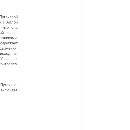
Пугачевой
м с Аллой
 что она
дый нюанс,
жниками,
родолжает
 движения,
исходя из
У нас по-
контролем
Пугачева.
заключает