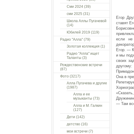
Сми 2024
(39)
сми 2025
(31)
Егор Дру
Школа Аллы Пугачевой
ставят Е
(14)
Борисов
Юбилей 2019
(119)
привлекла
если не
Радио "Алла"
(79)
декорато
Золотая коллекция
(1)
Егор. — К
Радио "Алла" ищет
и мы под
Таланты
(3)
своих за
Рождественские встречи
другому:
(87)
Примадон
Фото
(3217)
Она в пре
Репетиру
Алла Пугачева и другие
(1987)
Хореогра
«Сказать
Алла и ее
Дружинин
музыканты
(73)
— Там все
Алла и М. Галкин
(127)
Дети
(142)
детство
(16)
мои встречи
(7)