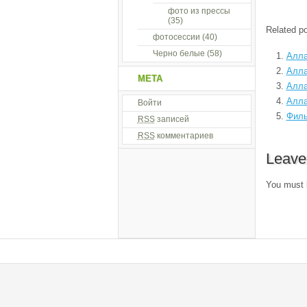
фото из прессы
(35)
Related po
фотосессии
(40)
Черно белые
(58)
Алла
Алла
МЕТА
Алла
Алла
Войти
Филь
RSS
записей
RSS
комментариев
Leave
You must