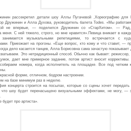
жинин рассекретил детали шоу Аллы Пугачевой ,Хореографию для 
гор Дружинин и Алла Духова, руководитель балета Todes. «Мы работае
ной не впервые, — поделился Дружинин со «СтарХитом». — Рад,
 меня. С ней тяжело, строго, но мне нравится».Певица вникает в каж
 занимается музыкальными репетициями, то встречается с худо
рами. Приезжает на прогоны. «Еще вопрос, кто кому и что ставит, — п
огда дело касается танцев, Алла Борисовна сама зачастую показывает
хватываем. Это нетрадиционный способ. Обычно как бывает: режиссер, 
думок, дает мне примерное задание, потом артист вносит коррективы. 
 собираем номера, когда исполнитель на площадке. Все под четким 
ны.
красной форме, отличном, бодром настроении.
ем на базе минимум раз в неделю.
фия концерта строится на посылах, которые со сцены хочет передать 
, что шоу будет перенасыщено визуальными эффектами, не могу, — 
.
 будет про артиста».