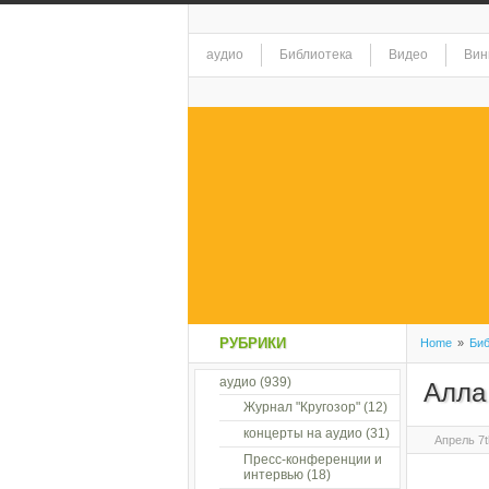
аудио
Библиотека
Видео
Вин
РУБРИКИ
Home
»
Биб
аудио
(939)
Алла
Журнал "Кругозор"
(12)
концерты на аудио
(31)
Апрель 7t
Пресс-конференции и
интервью
(18)