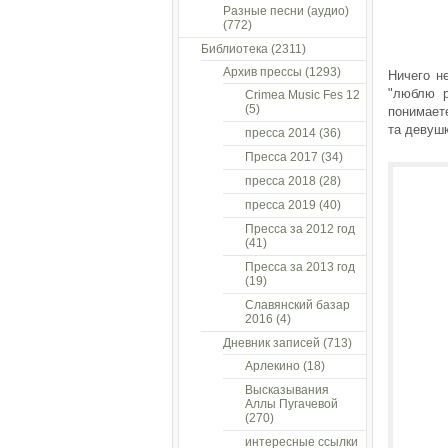
Разные песни (аудио)
(772)
Библиотека
(2311)
Архив прессы
(1293)
Ничего н
"люблю р
Crimea Music Fes 12
(5)
понимаете
та девушк
пресса 2014
(36)
Пресса 2017
(34)
пресса 2018
(28)
пресса 2019
(40)
Пресса за 2012 год
(41)
Пресса за 2013 год
(19)
Славянский базар
2016
(4)
Дневник записей
(713)
Арлекино
(18)
Высказывания
Аллы Пугачевой
(270)
интересные ссылки