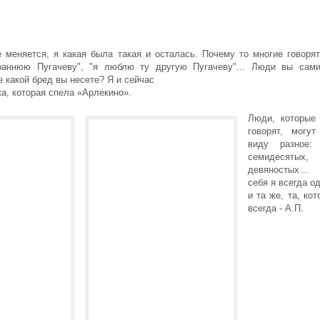
е меняется, я какая была такая и осталась. Почему то многие говоря
аннюю Пугачеву", "я люблю ту другую Пугачеву"... Люди вы сам
 какой бред вы несете? Я и сейчас
а, которая спела «Арлекино».
Люди, которые
говорят, могу
виду разное: 
семидесятых, 
девяностых…
себя я всегда о
и та же, та, ко
всегда - А.П.