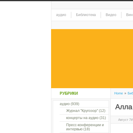
аудио
Библиотека
Видео
Вин
РУБРИКИ
Home
»
Биб
аудио
(939)
Алла
Журнал "Кругозор"
(12)
концерты на аудио
(31)
Август 7t
Пресс-конференции и
интервью
(18)