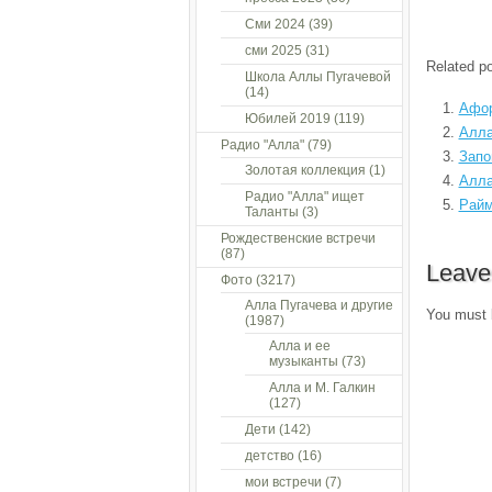
Сми 2024
(39)
сми 2025
(31)
Related po
Школа Аллы Пугачевой
(14)
Афор
Юбилей 2019
(119)
Алла
Радио "Алла"
(79)
Запо
Золотая коллекция
(1)
Алла
Радио "Алла" ищет
Райм
Таланты
(3)
Рождественские встречи
(87)
Leave
Фото
(3217)
Алла Пугачева и другие
You must
(1987)
Алла и ее
музыканты
(73)
Алла и М. Галкин
(127)
Дети
(142)
детство
(16)
мои встречи
(7)