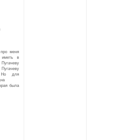
т
и
 про меня
т иметь в
Пугачеву
Пугачеву
 Но для
дна
торая была