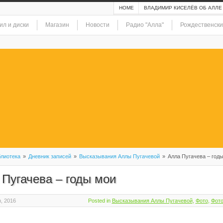
HOME
ВЛАДИМИР КИСЕЛЁВ ОБ АЛЛЕ
ил и диски
Магазин
Новости
Радио "Алла"
Рождественски
лиотека
»
Дневник записей
»
Высказывания Аллы Пугачевой
»
Алла Пугачева – год
 Пугачева – годы мои
h, 2016
Posted in
Высказывания Аллы Пугачевой
,
Фото
,
Фото