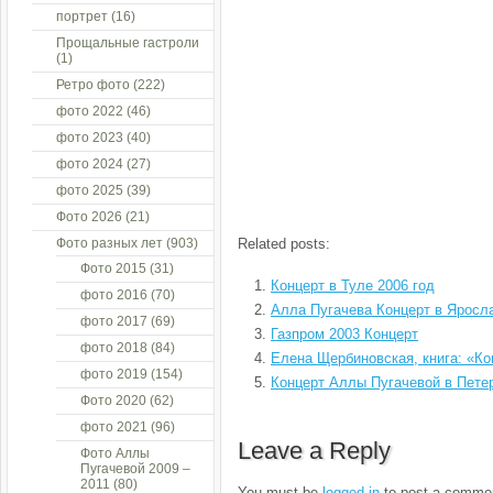
портрет
(16)
Прощальные гастроли
(1)
Ретро фото
(222)
фото 2022
(46)
фото 2023
(40)
фото 2024
(27)
фото 2025
(39)
Фото 2026
(21)
Фото разных лет
(903)
Related posts:
Фото 2015
(31)
Концерт в Туле 2006 год
фото 2016
(70)
Алла Пугачева Концерт в Яросл
фото 2017
(69)
Газпром 2003 Концерт
фото 2018
(84)
Елена Щербиновская, книга: «Ко
фото 2019
(154)
Концерт Аллы Пугачевой в Пете
Фото 2020
(62)
фото 2021
(96)
Leave a Reply
Фото Аллы
Пугачевой 2009 –
2011
(80)
You must be
logged in
to post a comme