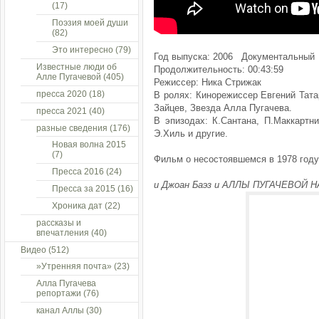
(17)
Поэзия моей души
(82)
Это интересно
(79)
Год выпуска: 2006 Документальный
Известные люди об
Продолжительность: 00:43:59
Алле Пугачевой
(405)
Режиссер: Ника Стрижак
пресса 2020
(18)
В ролях: Кинорежиссер Евгений Тат
Зайцев, Звезда Алла Пугачева.
пресса 2021
(40)
В эпизодах: К.Сантана, П.Маккартни
разные сведения
(176)
Э.Хиль и другие.
Новая волна 2015
(7)
Фильм о несостоявшемся в 1978 году
Пресса 2016
(24)
и Джоан Баэз и АЛЛЫ ПУГАЧЕВОЙ
Пресса за 2015
(16)
Хроника дат
(22)
рассказы и
впечатления
(40)
Видео
(512)
»Утренняя почта»
(23)
Алла Пугачева
репортажи
(76)
канал Аллы
(30)