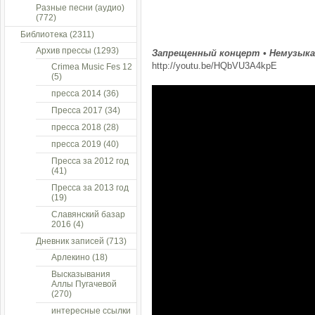
Разные песни (аудио)
(772)
Библиотека
(2311)
Архив прессы
(1293)
Запрещенный концерт • Немузык
http://youtu.be/HQbVU3A4kpE
Crimea Music Fes 12
(5)
пресса 2014
(36)
Пресса 2017
(34)
пресса 2018
(28)
пресса 2019
(40)
Пресса за 2012 год
(41)
Пресса за 2013 год
(19)
Славянский базар
2016
(4)
Дневник записей
(713)
Арлекино
(18)
Высказывания
Аллы Пугачевой
(270)
интересные ссылки