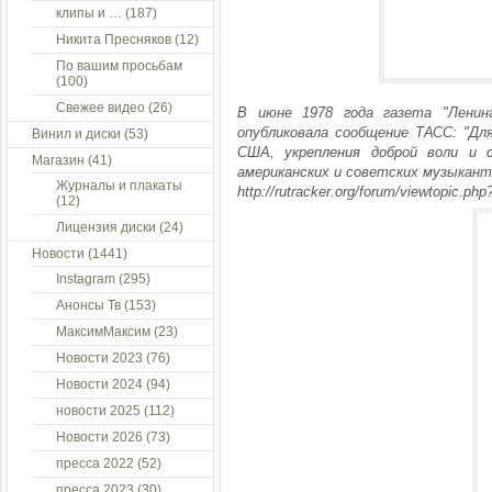
клипы и …
(187)
Никита Пресняков
(12)
По вашим просьбам
(100)
Свежее видео
(26)
В июне 1978 года газета "Ленин
опубликовала сообщение ТАСС: "Дл
Винил и диски
(53)
США, укрепления доброй воли и
Магазин
(41)
американских и советских музыкант
Журналы и плакаты
http://rutracker.org/forum/viewtopic.ph
(12)
Лицензия диски
(24)
Новости
(1441)
Instagram
(295)
Анонсы Тв
(153)
МаксимМаксим
(23)
Новости 2023
(76)
Новости 2024
(94)
новости 2025
(112)
Новости 2026
(73)
пресса 2022
(52)
пресса 2023
(30)