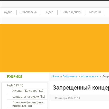
аудио
Библиотека
Видео
Винил и диски
Магазин
РУБРИКИ
Home
»
Библиотека
»
Архив прессы
»
Запр
аудио
(939)
Запрещенный конце
Журнал "Кругозор"
(12)
концерты на аудио
(31)
Сентябрь 19th, 2014
Пресс-конференции и
интервью
(18)