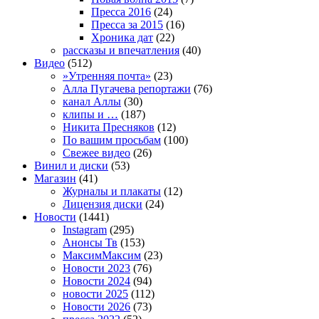
Пресса 2016
(24)
Пресса за 2015
(16)
Хроника дат
(22)
рассказы и впечатления
(40)
Видео
(512)
»Утренняя почта»
(23)
Алла Пугачева репортажи
(76)
канал Аллы
(30)
клипы и …
(187)
Никита Пресняков
(12)
По вашим просьбам
(100)
Свежее видео
(26)
Винил и диски
(53)
Магазин
(41)
Журналы и плакаты
(12)
Лицензия диски
(24)
Новости
(1441)
Instagram
(295)
Анонсы Тв
(153)
МаксимМаксим
(23)
Новости 2023
(76)
Новости 2024
(94)
новости 2025
(112)
Новости 2026
(73)