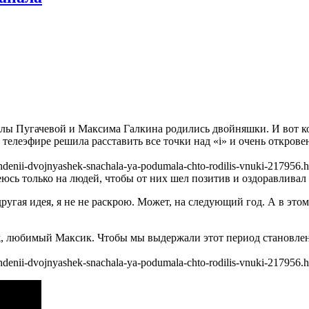
Аллы Пугачевой и Максима Галкина родились двойняшки. И вот ко
телеэфире решила расставить все точки над «i» и очень откровен
hdenii-dvojnyashek-snachala-ya-podumala-chto-rodilis-vnuki-217956.h
деюсь только на людей, чтобы от них шел позитив и оздоравливал
ругая идея, я не не раскрою. Может, на следующий год. А в этом
, любимый Максик. Чтобы мы выдержали этот период становления
hdenii-dvojnyashek-snachala-ya-podumala-chto-rodilis-vnuki-217956.h