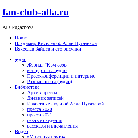
fan-club-alla.ru
Alla Pugachova
Home
Владимир Киселёв об Алле Пугачевой
Вячеслав Зайцев и его рисунки.
аудио
Журнал "Кругозор"
концерты на аудио
Пресс-конференции и интервью
Разные песни (аудио)
Библиотека
Архив прессы
Дневник записей
Известные люди об Алле Пугачевой
пресса 2020
пресса 2021
разные сведения
рассказы и впечатления
Видео
»Утренняя почта»