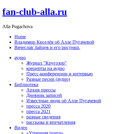
fan-club-alla.ru
Alla Pugachova
Home
Владимир Киселёв об Алле Пугачевой
Вячеслав Зайцев и его рисунки.
аудио
Журнал "Кругозор"
концерты на аудио
Пресс-конференции и интервью
Разные песни (аудио)
Библиотека
Архив прессы
Дневник записей
Известные люди об Алле Пугачевой
пресса 2020
пресса 2021
разные сведения
рассказы и впечатления
Видео
»Утренняя почта»