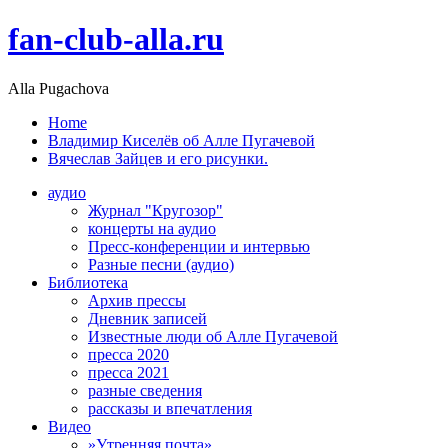
fan-club-alla.ru
Alla Pugachova
Home
Владимир Киселёв об Алле Пугачевой
Вячеслав Зайцев и его рисунки.
аудио
Журнал "Кругозор"
концерты на аудио
Пресс-конференции и интервью
Разные песни (аудио)
Библиотека
Архив прессы
Дневник записей
Известные люди об Алле Пугачевой
пресса 2020
пресса 2021
разные сведения
рассказы и впечатления
Видео
»Утренняя почта»