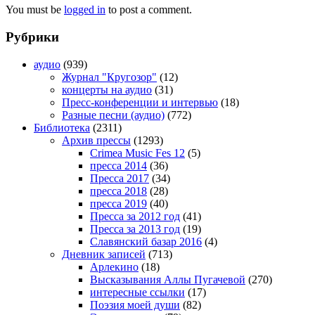
You must be
logged in
to post a comment.
Рубрики
аудио
(939)
Журнал "Кругозор"
(12)
концерты на аудио
(31)
Пресс-конференции и интервью
(18)
Разные песни (аудио)
(772)
Библиотека
(2311)
Архив прессы
(1293)
Crimea Music Fes 12
(5)
пресса 2014
(36)
Пресса 2017
(34)
пресса 2018
(28)
пресса 2019
(40)
Пресса за 2012 год
(41)
Пресса за 2013 год
(19)
Славянский базар 2016
(4)
Дневник записей
(713)
Арлекино
(18)
Высказывания Аллы Пугачевой
(270)
интересные ссылки
(17)
Поэзия моей души
(82)