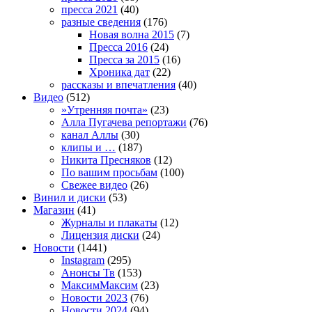
пресса 2021
(40)
разные сведения
(176)
Новая волна 2015
(7)
Пресса 2016
(24)
Пресса за 2015
(16)
Хроника дат
(22)
рассказы и впечатления
(40)
Видео
(512)
»Утренняя почта»
(23)
Алла Пугачева репортажи
(76)
канал Аллы
(30)
клипы и …
(187)
Никита Пресняков
(12)
По вашим просьбам
(100)
Свежее видео
(26)
Винил и диски
(53)
Магазин
(41)
Журналы и плакаты
(12)
Лицензия диски
(24)
Новости
(1441)
Instagram
(295)
Анонсы Тв
(153)
МаксимМаксим
(23)
Новости 2023
(76)
Новости 2024
(94)