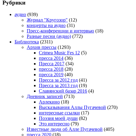
Рубрики
аудио
(939)
Журнал "Кругозор"
(12)
концерты на аудио
(31)
Пресс-конференции и интервью
(18)
Разные песни (аудио)
(772)
Библиотека
(2311)
Архив прессы
(1293)
Crimea Music Fes 12
(5)
пресса 2014
(36)
Пресса 2017
(34)
пресса 2018
(28)
пресса 2019
(40)
Пресса за 2012 год
(41)
Пресса за 2013 год
(19)
Славянский базар 2016
(4)
Дневник записей
(713)
Арлекино
(18)
Высказывания Аллы Пугачевой
(270)
интересные ссылки
(17)
Поэзия моей души
(82)
Это интересно
(79)
Известные люди об Алле Пугачевой
(405)
пресса 2020
(18)