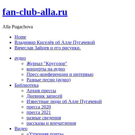
fan-club-alla.ru
Alla Pugachova
Home
Владимир Киселёв об Алле Пугачевой
Вячеслав Зайцев и его рисунки.
аудио
Журнал "Кругозор"
концерты на аудио
Пресс-конференции и интервью
Разные песни (аудио)
Библиотека
Архив прессы
Дневник записей
Известные люди об Алле Пугачевой
пресса 2020
пресса 2021
разные сведения
рассказы и впечатления
Видео
»Утренняя почта»