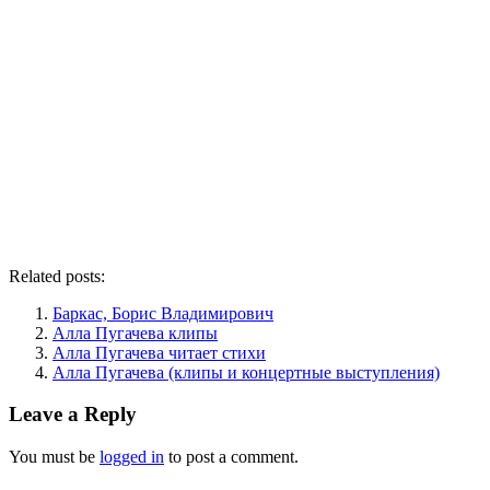
Related posts:
Баркас, Борис Владимирович
Алла Пугачева клипы
Алла Пугачева читает стихи
Алла Пугачева (клипы и концертные выступления)
Leave a Reply
You must be
logged in
to post a comment.