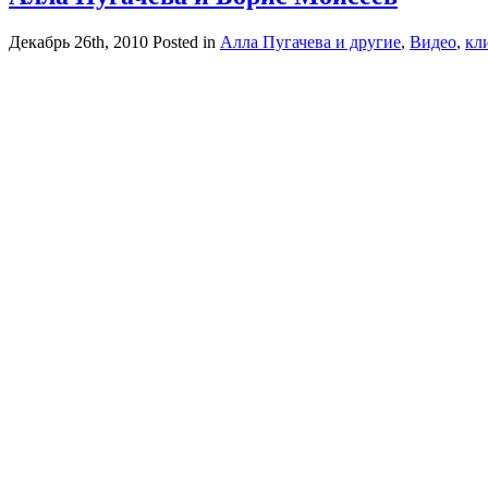
Декабрь 26th, 2010
Posted in
Алла Пугачева и другие
,
Видео
,
кли