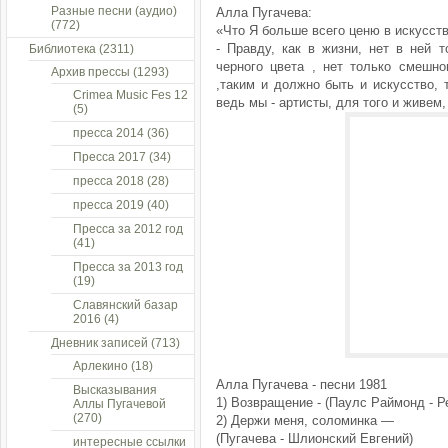
Разные песни (аудио)
Алла Пугачева:
(772)
«Что Я больше всего ценю в искусст
- Правду, как в жизни, нет в ней т
Библиотека
(2311)
черного цвета , нет только смешно
Архив прессы
(1293)
,таким и должно быть и искусство, 
Crimea Music Fes 12
ведь мы - артисты, для того и живем
(5)
пресса 2014
(36)
Пресса 2017
(34)
пресса 2018
(28)
пресса 2019
(40)
Пресса за 2012 год
(41)
Пресса за 2013 год
(19)
Славянский базар
2016
(4)
Дневник записей
(713)
Арлекино
(18)
Алла Пугачева - песни 1981
Высказывания
1) Возвращение - (Паулс Раймонд - Р
Аллы Пугачевой
(270)
2) Держи меня, соломинка —
(Пугачева - Шлионский Евгений)
интересные ссылки