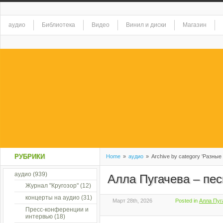
аудио
Библиотека
Видео
Винил и диски
Магазин
РУБРИКИ
Home
»
аудио
»
Archive by category 'Разные
аудио
(939)
Алла Пугачева – пес
Журнал "Кругозор"
(12)
концерты на аудио
(31)
Март 28th, 2026
Posted in
Алла Пуг
Пресс-конференции и
интервью
(18)