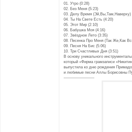
01. Утро (0:28)
02. Без Меня (5:23)
03. Делу Время (Эй,Вы,Там,Наверху) 
04. Ты На Свете Есть (4:20)
05. Этот Мир (2:10)
06. Бабушка Моя (4:16)
07. Звёздное Лето (3:35)
08. Песенка Про Меня (Так Же,Как Все
09. Песня На Бис (5:06)
10. Три Счастливых Дня (3:51)
В основу уникального инструменталь
который «Фирма грамзаписи «Никити
выпустила ко дню рождения Примадо
и любимые песни Аллы Борисовны Пу
--------------------------