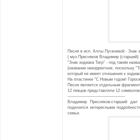
Песня в исп. Аллы Пугачевой - Знак з
( муз.Пресняков Владимир (старший) 
"Знак зодиака Тигр" - под таким наз
(название некорректное, поскольку "Т
который не имеет отношения к зодиа
На пластинке "С Новым годом! Гороск
Песня является отдельным фрагмент
12 певцов представляли 12 символов 
----------------------------------------------
Владимир Пресняков-старший дал
поделился интересными подробностя
семье.