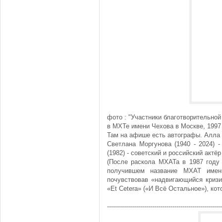
фото : "Участники благотворительной
в МХТе имени Чехова в Москве, 1997 
Там на афише есть автографы. Алла н
Светлана Моргунова (1940 - 2024) 
(1982) - советский и российский актёр
(После раскола МХАТа в 1987 году
получившем название МХАТ имен
почувствовав «надвигающийся кризи
«Et Cetera» («И Всё Остальное»), ко
----------------------------------------------------------