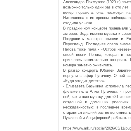
Александра Пахмутова (1929 г.) прис
возможно только один раз в сто лет:
вечер поразила: она, несмотря н
Николаевна с интересом наблюдала
сходила улыбка.
В праздничном концерте принимали 
актеров. Ведь именно музыка к сов
Поздравить маэстро пришли и Ев
Пересильд. Последняя спела знаме
Пегова тоже пела - «Остров невезе
своей песни Пегова, которая в по
принялась зажигательно танцевать. 
номера заметно оживились.
В разгар концерта Юбилей Зацепи
вернули в эфир Пугачеву. О ней в
«Куда уходит детство».
- Елизавета Базыкина исполнила пе
фильме пела Алла Пугачева, - прои
ней, как и всю музыку для «31 июня»
созданной в домашних условиях 
неожиданностью: в последнее врем
стараются лишний раз не вспоминать
Пугачевой и Анциферовой работать 
https://www.mk.ru/social/2026/03/11/pu