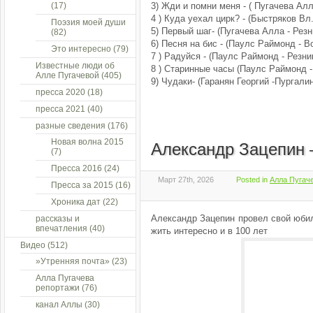
(17)
3) Жди и помни меня - ( Пугачева Алл
4 ) Куда уехал цирк? - (Быстряков Вл
Поэзия моей души
5) Первый шаг- (Пугачева Алла - Резн
(82)
6) Песня на бис - (Паулс Раймонд - 
Это интересно
(79)
7 ) Радуйся - (Паулс Раймонд - Резни
Известные люди об
8 ) Старинные часы (Паулс Раймонд -
Алле Пугачевой
(405)
9) Чудаки- (Гаранян Георгий -Пургали
пресса 2020
(18)
пресса 2021
(40)
разные сведения
(176)
Новая волна 2015
Александр Зацепин 
(7)
Пресса 2016
(24)
Март 27th, 2026
Posted in
Алла Пугаче
Пресса за 2015
(16)
Хроника дат
(22)
Александр Зацепин провел свой юбил
рассказы и
впечатления
(40)
жить интересно и в 100 лет
Видео
(512)
»Утренняя почта»
(23)
Алла Пугачева
репортажи
(76)
канал Аллы
(30)