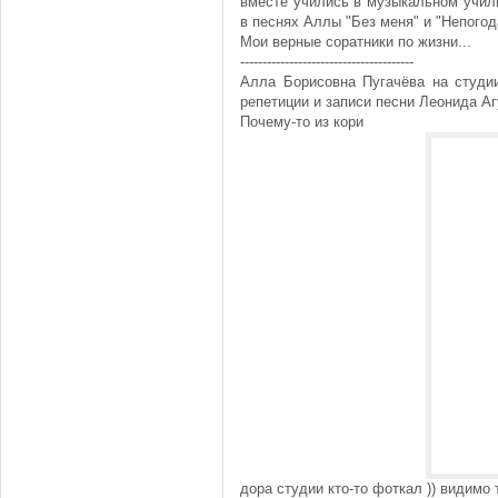
вместе учились в музыкальном учили
в песнях Аллы "Без меня" и "Непогод
Мои верные соратники по жизни...
---------------------------------------
Алла Борисовна Пугачёва на студии
репетиции и записи песни Леонида А
Почему-то из кори
дора студии кто-то фоткал )) видимо