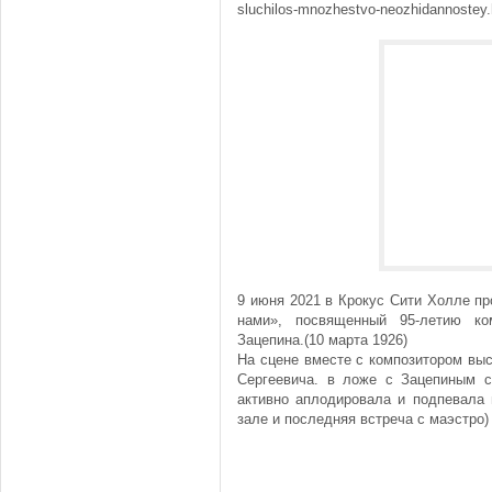
sluchilos-mnozhestvo-neozhidannoste
9 июня 2021 в Крокус Сити Холле п
нами», посвященный 95-летию ко
Зацепина.(10 марта 1926)
На сцене вместе с композитором вы
Сергеевича. в ложе с Зацепиным 
активно аплодировала и подпевала 
зале и последняя встреча с маэстро)