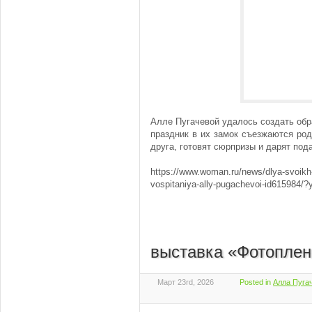
Алле Пугачевой удалось создать обр
праздник в их замок съезжаются род
друга, готовят сюрпризы и дарят под
https://www.woman.ru/news/dlya-svoikh
vospitaniya-ally-pugachevoi-id615984/
выставка «Фотоплен
Март 23rd, 2026
Posted in
Алла Пугач