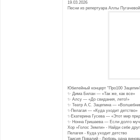
19.03.2026
Песни из репертуара Аллы Пугачевой
Юбилейный концерт "Про100 Зацепин"
✨ Дима Билан — «Так же, как все»
✨ Алсу — «До свидания, лето!»
✨ Театр А.С. Зацепина — «Волшебни
✨Пелагая — «Куда уходит детство»
✨Екатерина Гусева — «Этот мир при
✨ Нонна Гришаева — Если долго муч
Хор »Голос Земли» - Найди себе дру
Пелагея - Куда уходит детство
Таисия Повалий - Любовь одна винов