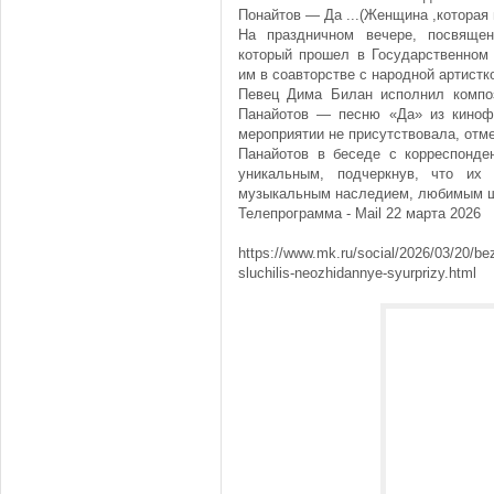
Понайтов — Да ...(Женщина ,которая 
На праздничном вечере, посвящен
который прошел в Государственном 
им в соавторстве с народной артистк
Певец Дима Билан исполнил композ
Панайотов — песню «Да» из киноф
мероприятии не присутствовала, отме
Панайотов в беседе с корреспонде
уникальным, подчеркнув, что их
музыкальным наследием, любимым ши
Телепрограмма - Mail 22 марта 2026
https://www.mk.ru/social/2026/03/20/be
sluchilis-neozhidannye-syurprizy.html