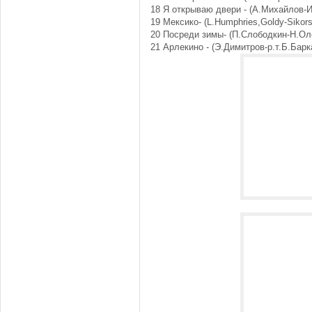
18 Я открываю двери - (А.Михайлов-
19 Мексико- (L.Humphries,Goldy-Sikors
20 Посреди зимы- (П.Слободкин-Н.Ол
21 Арлекино - (Э.Димитров-р.т.Б.Барк