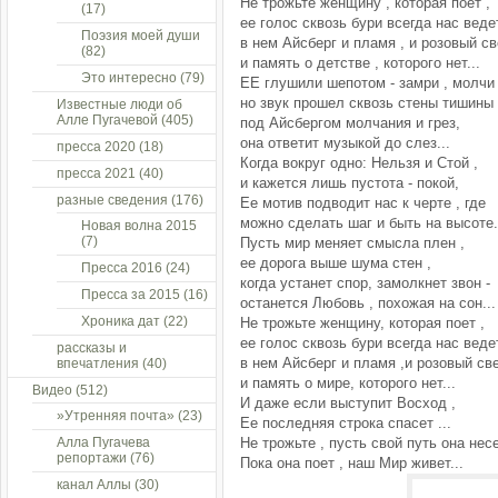
Не трожьте женщину , которая поет ,
(17)
ее голос сквозь бури всегда нас ведет
Поэзия моей души
в нем Айсберг и пламя , и розовый св
(82)
и память о детстве , которого нет...
Это интересно
(79)
ЕЕ глушили шепотом - замри , молчи 
но звук прошел сквозь стены тишины 
Известные люди об
Алле Пугачевой
(405)
под Айсбергом молчания и грез,
она ответит музыкой до слез...
пресса 2020
(18)
Когда вокруг одно: Нельзя и Стой ,
пресса 2021
(40)
и кажется лишь пустота - покой,
разные сведения
(176)
Ее мотив подводит нас к черте , где
можно сделать шаг и быть на высоте.
Новая волна 2015
(7)
Пусть мир меняет смысла плен ,
ее дорога выше шума стен ,
Пресса 2016
(24)
когда устанет спор, замолкнет звон -
Пресса за 2015
(16)
останется Любовь , похожая на сон...
Хроника дат
(22)
Не трожьте женщину, которая поет ,
ее голос сквозь бури всегда нас ведет
рассказы и
в нем Айсберг и пламя ,и розовый све
впечатления
(40)
и память о мире, которого нет...
Видео
(512)
И даже если выступит Восход ,
»Утренняя почта»
(23)
Ее последняя строка спасет ...
Алла Пугачева
Не трожьте , пусть свой путь она несе
репортажи
(76)
Пока она поет , наш Мир живет...
канал Аллы
(30)