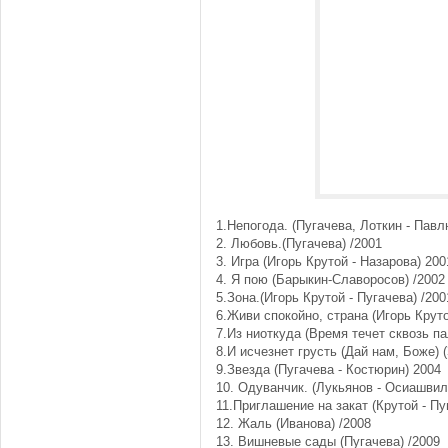
1.Непогода. (Пугачева, Лоткин - Павл
2. Любовь.(Пугачева) /2001
3. Игра (Игорь Крутой - Назарова) 200
4. Я пою (Барыкин-Славоросов) /2002
5.Зона.(Игорь Крутой - Пугачева) /200
6.Живи спокойно, страна (Игорь Круто
7.Из ниоткуда (Время течет сквозь па
8.И исчезнет грусть (Дай нам, Боже) 
9.Звезда (Пугачева - Костюрин) 2004
10. Одуванчик. (Лукьянов - Осиашвил
11.Приглашение на закат (Крутой - Пу
12. Жаль (Иванова) /2008
13. Вишневые сады (Пугачева) /2009