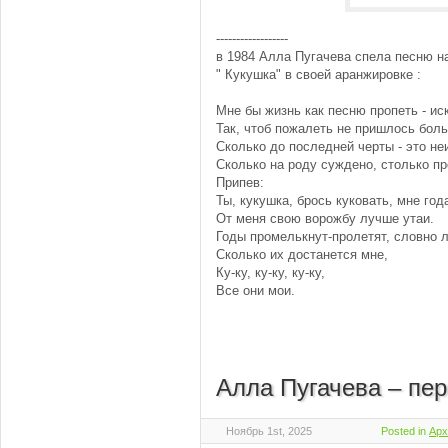
------------------
в 1984 Алла Пугачева спела песню н
" Кукушка" в своей аранжировке :
Мне бы жизнь как песню пропеть - ис
Так, чтоб пожалеть не пришлось боль
Сколько до последней черты - это не
Сколько на роду суждено, столько п
Припев:
Ты, кукушка, брось куковать, мне год
От меня свою ворожбу лучше утаи.
Годы промелькнут-пролетят, словно л
Сколько их достанется мне,
Ку-ку, ку-ку, ку-ку,
Все они мои.
Алла Пугачева – пер
Ноябрь 1st, 2025
Posted in
Арх