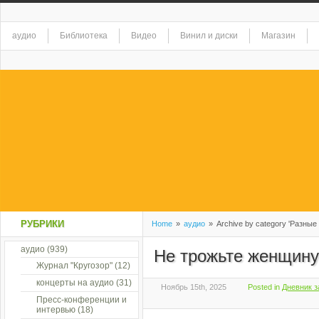
аудио
Библиотека
Видео
Винил и диски
Магазин
РУБРИКИ
Home
»
аудио
»
Archive by category 'Разные
аудио
(939)
Не трожьте женщину 
Журнал "Кругозор"
(12)
концерты на аудио
(31)
Ноябрь 15th, 2025
Posted in
Дневник з
Пресс-конференции и
интервью
(18)