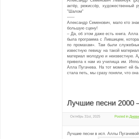
Александр Семёнович Левенбук (ро
актёр, режиссёр, художественный р
"Шалом"
------
Александр Семенович, мало кто зна
большую сцену!
– Да, об этом даже есть книга. Алла
была программа с Лившицем, котора
по промахам». Там были служебные
известную певицу на такой материа
материал молодую и неизвестную. А
привела к нам из училища им. Иппо
Алла Пугачева. На тот момент ей бы
стала петь, мы сразу поняли, что она
Лучшие песни 2000 
Октябрь 31st, 2025
Posted in
Дневн
Лучшие песни в исп. Аллы Пугачевой