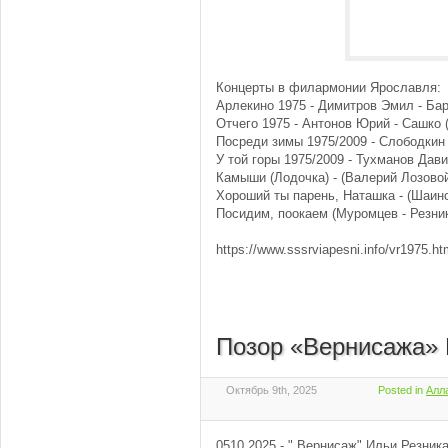
Концерты в филармонии Ярославля:
Арлекино 1975 - Димитров Эмил - Ба
Отчего 1975 - Антонов Юрий - Сашко 
Посреди зимы 1975/2009 - Слободкин
У той горы 1975/2009 - Тухманов Да
Камыши (Лодочка) - (Валерий Лозовой
Хороший ты парень, Наташка - (Шаинс
Посидим, поокаем (Муромцев - Резник
https://www.sssrviapesni.info/vr1975.ht
Позор «Вернисажа» 
Октябрь 9th, 2025
Posted in
Алл
0510 2025 - " Вернисаж" Ильи Резник