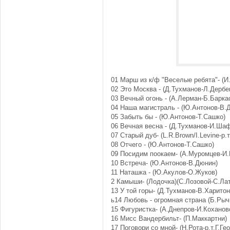
01 Марш из к/ф "Веселые ребята"- (
02 Это Москва - (Д.Тухманов-Л.Дерб
03 Вечный огонь - (А.Лерман-Б.Барка
04 Наша магистраль - (Ю.Антонов-В.
05 Забыть бы - (Ю.Антонов-Т.Сашко)
06 Вечная весна - (Д.Тухманов-И.Ша
07 Старый дуб- (L.R.Brown/I.Levine-р.т
08 Отчего - (Ю.Антонов-Т.Сашко)
09 Посидим поокаем- (А.Муромцев-И.
10 Встреча- (Ю.Антонов-В.Дюнин)
11 Наташка - (Ю.Акулов-О.Жуков)
2 Камыши- (Лодочка)(С.Лозовой-С.Ла
13 У той горы- (Д.Тухманов-В.Харитон
ь14 Любовь - огромная страна (Б.Рыч
15 Фигуристка- (А.Днепров-И.Коханов
16 Мисс Вандербильт- (П.Маккартни)
17 Поговори со мной- (Н.Рота-р.т.Г.Ге