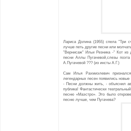
Лариса Долина (1955) спела "Три с
лучше петь другие песни или молчать
"Вернисаж" Ильи Резника -" Кот из
песни Аллы Пугачевой,слезы поэта 
А.Пугачевой ??? (из инсты А.Г.)
Сам Илья Рахмиэлевич признался
легендарных песен появились новые 
- Песни должны жить, - объяснил а
публика! Фантастически театральны
песню «Маэстро». Это было открове
песню лучше, чем Пугачева?