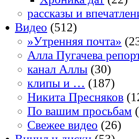
рассказы и впечатлен
Видео
(512)
»Утренняя почта»
(2
Алла Пугачева репор
канал Аллы
(30)
клипы и …
(187)
Никита Пресняков
(1
По вашим просьбам
(
Свежее видео
(26)
Винил и диски
(53)