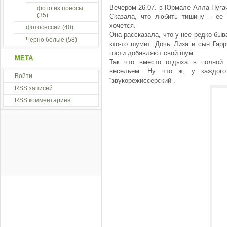
Вечером 26.07. в Юрмале Алла Пуга
фото из прессы
(35)
Сказала, что любить тишину – ее 
хочется.
фотосессии
(40)
Она рассказала, что у нее редко быв
Черно белые
(58)
кто-то шумит. Дочь Лиза и сын Гар
гости добавляют свой шум.
МЕТА
Так что вместо отдыха в полной
весельем. Ну что ж, у каждог
Войти
“звукорежиссерский”.
RSS
записей
RSS
комментариев