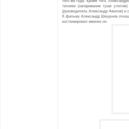
того же года. Кроме того, Александ
технике (запаривание туши утюгом
(руководитель Александр Авилов) и 
К фильму Александр Шешунов отноше
костюмировал именно он.