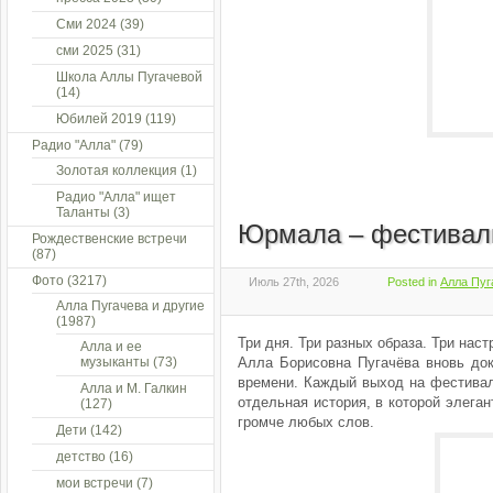
Сми 2024
(39)
сми 2025
(31)
Школа Аллы Пугачевой
(14)
Юбилей 2019
(119)
Радио "Алла"
(79)
Золотая коллекция
(1)
Радио "Алла" ищет
Таланты
(3)
Юрмала – фестивал
Рождественские встречи
(87)
Фото
(3217)
Июль 27th, 2026
Posted in
Алла Пуг
Алла Пугачева и другие
(1987)
Три дня. Три разных образа. Три наст
Алла и ее
музыканты
(73)
Алла Борисовна Пугачёва вновь док
времени. Каждый выход на фестив
Алла и М. Галкин
отдельная история, в которой элеган
(127)
громче любых слов.
Дети
(142)
детство
(16)
мои встречи
(7)