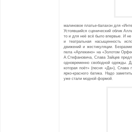
малиновое платье-балахон для «Инте
Устоявшийся сценический облик Аллы
то и для неё всё было впервые. И не
и театральная насыщенность исп
движений и жестикуляции. Безразме
пела «Арлекино» на «Золотом Орфее»
А.Стефановича, Слава Зайцев предл
одновременно свободной одежды. Д
которая поёт» (песня «Да»), Слава
ярко-красного батика. Надо заметит
уже стали модной формой.