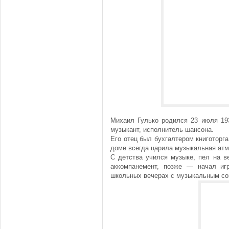
Михаил Гулько родился 23 июля 193
музыкант, исполнитель шансона.
Его отец был бухгалтером книготорга
доме всегда царила музыкальная ат
С детства учился музыке, пел на в
аккомпанемент, позже — начал иг
школьных вечерах с музыкальным с