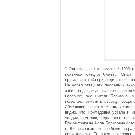
" Однажды, в тот памятный 1993 го
появился гонец от Славы: «Миша,
приглашает тебя присоединиться к с
Не успел отзвучать последний акко
забит под самую завязку: привле
наверное, все жители Брайтона. 
пожелала отметить отъезд про­ща
Айзеншпис, певец Александр Калья
видно, что Примадонна устала и и
усадили в уголке, подальше от прис
После трапезы Алла Борисовна слег
я. Лично знакомы мы не были, но ран
свои кассеты. Подошел, поздорова