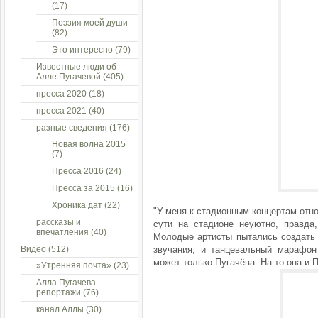
(17)
Поэзия моей души
(82)
Это интересно
(79)
Известные люди об
Алле Пугачевой
(405)
пресса 2020
(18)
пресса 2021
(40)
разные сведения
(176)
Новая волна 2015
(7)
Пресса 2016
(24)
Пресса за 2015
(16)
Хроника дат
(22)
"У меня к стадионным концертам отн
рассказы и
сути на стадионе неуютно, правда
впечатления
(40)
Молодые артисты пытались создать 
Видео
(512)
звучания, и танцевальный марафон
может только Пугачёва. На то она и 
»Утренняя почта»
(23)
Алла Пугачева
репортажи
(76)
канал Аллы
(30)