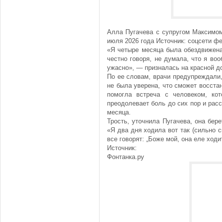
Алла Пугачева с супругом Максимом
июля 2026 года Источник: соцсети ф
«Я четыре месяца была обездвижена.
честно говоря, не думала, что я во
ужасно», — призналась на красной 
По ее словам, врачи предупреждали,
не была уверена, что сможет восстан
помогла встреча с человеком, ко
преодолевает боль до сих пор и рас
месяца.
Трость, уточнила Пугачева, она бере
«Я два дня ходила вот так (сильно с
все говорят: „Боже мой, она еле ходи
Источник:
Фонтанка.ру