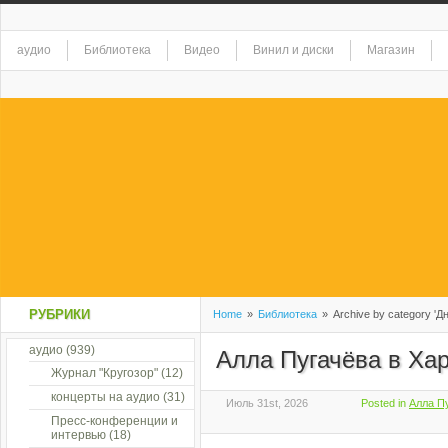
аудио
Библиотека
Видео
Винил и диски
Магазин
РУБРИКИ
Home
»
Библиотека
»
Archive by category 'Д
аудио
(939)
Алла Пугачёва в Ха
Журнал "Кругозор"
(12)
концерты на аудио
(31)
Июль 31st, 2026
Posted in
Алла Пу
Пресс-конференции и
интервью
(18)