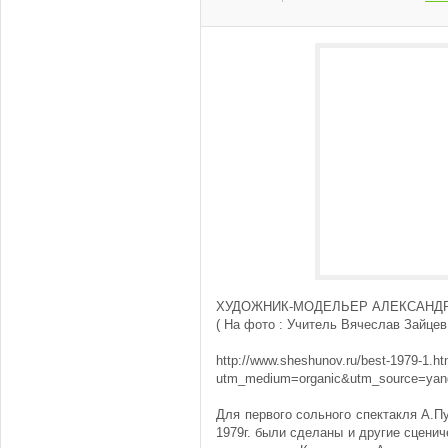
ХУДОЖНИК-МОДЕЛЬЕР АЛЕКСАНД
( На фото : Учитель Вячеслав Зайцев 
http://www.sheshunov.ru/best-1979-1.h
utm_medium=organic&utm_source=yan
Для первого сольного спектакля А.П
1979г. были сделаны и другие сценич