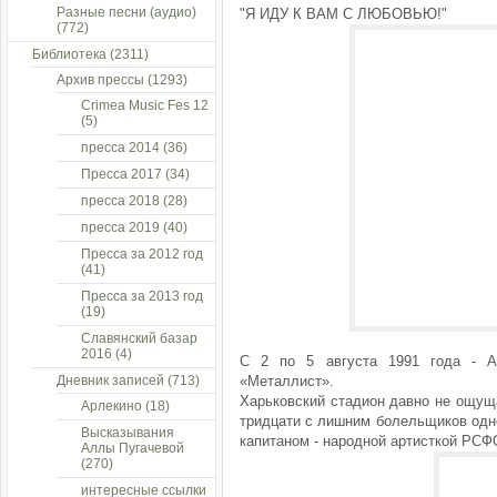
Разные песни (аудио)
"Я ИДУ К ВАМ С ЛЮБОВЬЮ!"
(772)
Библиотека
(2311)
Архив прессы
(1293)
Crimea Music Fes 12
(5)
пресса 2014
(36)
Пресса 2017
(34)
пресса 2018
(28)
пресса 2019
(40)
Пресса за 2012 год
(41)
Пресса за 2013 год
(19)
Славянский базар
2016
(4)
С 2 по 5 августа 1991 года - А
Дневник записей
(713)
«Металлист».
Харьковский стадион давно не ощуща
Арлекино
(18)
тридцати с лишним болельщиков одно
Высказывания
капитаном - народной артисткой РСФ
Аллы Пугачевой
(270)
интересные ссылки