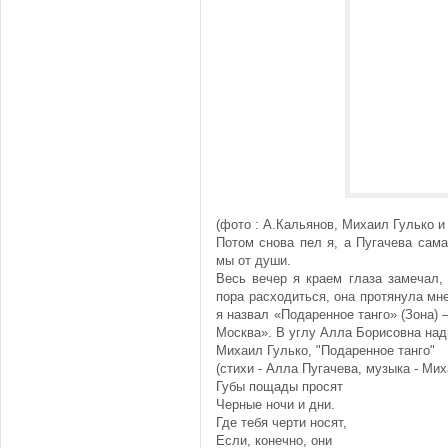
(фото : А.Кальянов, Михаил Гулько и
Потом снова пел я, а Пугачева сам
мы от души.
Весь вечер я краем глаза замечал,
пора расходиться, она протянула мне
я назвал «Подаренное танго» (Зона)
Москва». В углу Алла Борисовна над
Михаил Гулько, "Подаренное танго"
(стихи - Алла Пугачева, музыка - Мих
Губы пощады просят
Черные ночи и дни.
Где тебя черти носят,
Если, конечно, они