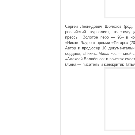
Серге́й Леони́дович Шо́лохов (род
российский журналист, телеведущ
прессы «Золотое перо — 96» в но
«Ника». Лауреат премии «Фигаро» (20
Автор и продюсер 10 документальн
сердце», «Никита Михалков — свой с
«Алексей Балабанов: в поисках счаст
(Жена — писатель и кинокритик Тать