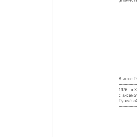
(в качест
В итоге П
---------------
1976 - в 
с ансамб
Пугачёво
---------------