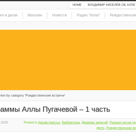
HOME
ВЛАДИМИР КИСЕЛЁВ ОБ АЛЛЕ
ил и диски
Магазин
Новости
Радио "Алла"
Рождественски
ive by category 'Рождественские встречи'
раммы Аллы Пугачевой – 1 часть
 2026
Posted in
Архив прессы
,
Библиотека
,
Дневник записей
,
Разные песни (а
фото
,
Рождественские в