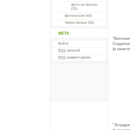
фото из прессы
(35)
фотосессии
(40)
Черно белые
(58)
МЕТА
"Веселые 
Войти
Создател
(в качест
RSS
записей
RSS
комментариев
"Эстрадно