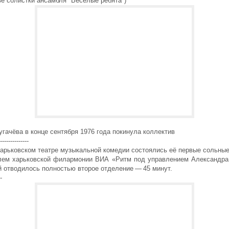
ве солистки ансамбля "Веселые ребята")
угачёва в конце сентября 1976 года покинула коллектив
--------------
Харьковском театре музыкальной комедии состоялись её первые сольны
лем харьковской филармонии ВИА «Ритм под управлением Александра
й отводилось полностью второе отделение — 45 минут.
-