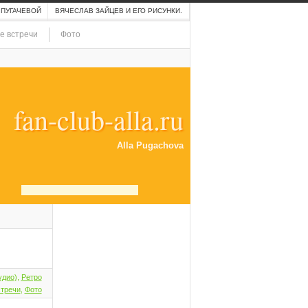
 ПУГАЧЕВОЙ
ВЯЧЕСЛАВ ЗАЙЦЕВ И ЕГО РИСУНКИ.
е встречи
Фото
fan-club-alla.ru
Alla Pugachova
удио)
,
Ретро
стречи
,
Фото