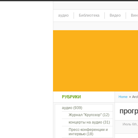
аудио
Библиотека
Видео
Вин
РУБРИКИ
Home
»
Arch
аудио
(939)
прог
Журнал "Кругозор"
(12)
концерты на аудио
(31)
Июль 6th,
Пресс-конференции и
интервью
(18)