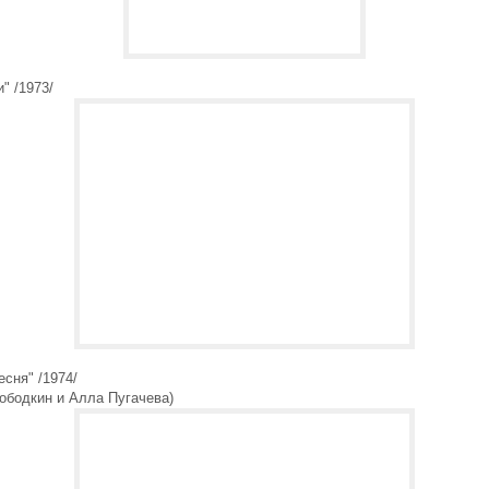
" /1973/
есня" /1974/
ободкин и Алла Пугачева)