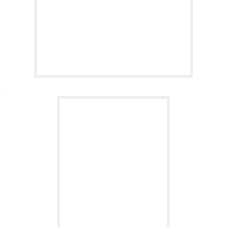
------